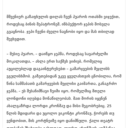
ბიზნესსიახლეები
კულინარია
გვარები
ავტორჩევები
მშვენიერ გაზაფხულის დილას ჩვენ პუაროს ოთახში ვიჯექით,
როდესაც ბინის მეპატრონემ, ინსპექტორ ჯეპის მოსვლა
თემიდას სასწორი
ბელადები
გვაცნობა. ჯეპი ჩვენი ძველი ნაცნობი იყო და მას თბილად
ბიზნესსიახლეები
იუმორი
შევხვდით.
გვარები
კალეიდოსკოპი
– მესიე პუარო, – დაიწყო ჯეპმა, როდესაც სავარძელში
თემიდას სასწორი
ჰოროსკოპი და შეუცნობელი
მოკალათდა, – ახლა ერთ საქმეს ვიძიებ, რომელიც
იუმორი
აუცილებლად დაგაინტერესებთ – გამარჯვების მეჯლისს
კრიმინალი
ვგულისხმობ. გაზეთებიდან უკვე ყველასთვის ცნობილია, რომ
კალეიდოსკოპი
რომანი და დეტექტივი
წინა სამშაბათს გამარჯვების მეჯლისი გაიმართა, განაგრძო
ჰოროსკოპი და შეუცნობელი
ჯეპმა, – ეს შესანიშნავი ზეიმი იყო, რომელშიც მთელი
სახალისო ამბები
ლონდონი იღებდა მონაწილეობას. მათ შორის იყვნენ
კრიმინალი
შოუბიზნესი
ახალგაზრდა ლორდი კრონშაუ და მისი მეგობრებიც. 25
რომანი და დეტექტივი
წლის მდიდარი და უცოლო ვიკონტი კრონშაუ, ჭორებს თუ
დაიჯესტი
ვენდობით, მის კორტნეიზე იყო დანიშნული. ქალი თეატრ
სახალისო ამბები
ქალი და მამაკაცი