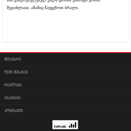
მან განერვიულებულ ქალს დოზის გაზრდა ურჩია.
შეგიძლიათ, ამაშიც წაუყენოთ ბრალი.
მთავარი
ჩვენ შესახებ
რეკლამა
ვაკანსია
კონტაქტი