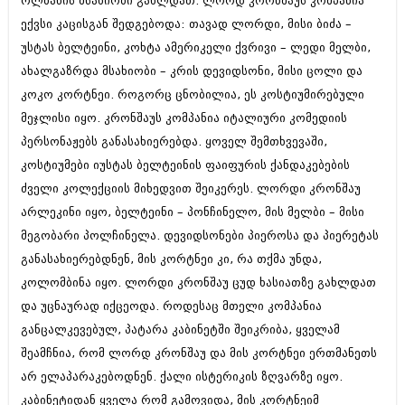
ოლბანის მსახიობი გახლდათ. ლორდ კრონშაუს კომპანია
შოუბიზნესი
ექვსი კაცისგან შედგებოდა: თავად ლორდი, მისი ბიძა –
ისტორია
დაიჯესტი
უსტას ბელტეინი, კოხტა ამერიკელი ქვრივი – ლედი მელბი,
სხვადასხვა
ახალგაზრდა მსახიობი – კრის დევიდსონი, მისი ცოლი და
ქალი და მამაკაცი
კოკო კორტნეი. როგორც ცნობილია, ეს კოსტიუმირებული
ანონსი
ისტორია
მეჯლისი იყო. კრონშაუს კომპანია იტალიური კომედიის
არქივი
პერსონაჟებს განასახიერებდა. ყოველ შემთხვევაში,
სხვადასხვა
კოსტიუმები იუსტას ბელტეინის ფაიფურის ქანდაკებების
ანონსი
ნოემბერი 2020 (103)
ძველი კოლექციის მიხედვით შეიკერეს. ლორდი კრონშაუ
ოქტომბერი 2020 (209)
არლეკინი იყო, ბელტეინი – პონჩინელო, მის მელბი – მისი
არქივი
სექტემბერი 2020 (204)
მეგობარი პოლჩინელა. დევიდსონები პიეროსა და პიერეტას
აგვისტო 2020 (249)
ივლისი 2020 (204)
განასახიერებდნენ, მის კორტნეი კი, რა თქმა უნდა,
აგვისტო 2018 (162)
ივნისი 2020 (249)
ივლისი 2018 (223)
კოლომბინა იყო. ლორდი კრონშაუ ცუდ ხასიათზე გახლდათ
ივნისი 2018 (244)
და უცნაურად იქცეოდა. როდესაც მთელი კომპანია
არქივის ზომის ნახვა
მაისი 2018 (211)
განცალკევებულ, პატარა კაბინეტში შეიკრიბა, ყველამ
აპრილი 2018 (194)
მარტი 2018 (256)
შეამჩნია, რომ ლორდ კრონშაუ და მის კორტნეი ერთმანეთს
თებერვალი 2018 (208)
არ ელაპარაკებოდნენ. ქალი ისტერიკის ზღვარზე იყო.
იანვარი 2018 (215)
კაბინეტიდან ყველა რომ გამოვიდა, მის კორტნეიმ