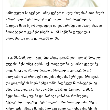
ბიზნესსიახლეები
კულინარია
სამოდელო სააგენტო „იმიჯ-ცენტრი“ სულ ახლახან ათი წლის
გვარები
ავტორჩევები
გახდა. დღეს ეს სააგენტო ერთ-ერთი წარმატებულია,
თემიდას სასწორი
ბელადები
რადგან მისი ხელმძღვანელი ია კიწმარიშვილი ახალ-ახალი
ბიზნესსიახლეები
პროექტებით გვანებივრებს. ის ამ საქმეში დაუღალავ
იუმორი
შრომასა და დიდ ენერგიას დებს.
გვარები
კალეიდოსკოპი
თემიდას სასწორი
ჰოროსკოპი და შეუცნობელი
ია კიწმარიშვილი: უკვე მეოთხედ ვატარებთ „ელიტ მოდელ
იუმორი
კრიმინალი
ლუქის“ შესარჩევ ტურს საქართველოში. ეს არის ყველაზე
კალეიდოსკოპი
პრესტიჟული, პროფესიული სამოდელო კონკურსი და
რომანი და დეტექტივი
მთლიანად ამართლებს თავის სახელს, შერჩევის პრინციპს
ჰოროსკოპი და შეუცნობელი
სახალისო ამბები
და გოგონების მიერ შემდგომში მიღწეულ წარმატებებსაც.
კრიმინალი
ამის მაგალითია წინა წლებში გამარჯვებულები: თამარ
შოუბიზნესი
რომანი და დეტექტივი
შედანია, ანა კოვაჩი და მარიტა ჯანაშია, რომლებიც
დაიჯესტი
აქტიურად მოღვაწეობენ როგორც საქართველოში, ასევე
სახალისო ამბები
უცხოეთში. იმედი მაქვს, წელსაც ისეთ გოგონას შეარჩევს
ქალი და მამაკაცი