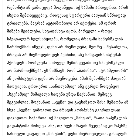
შოუბიზნესი
რემონტი ან გამოცვლა მოგიწევთ. აქ საშიში არაფერია. არის
ისტორია
ისეთი შემთხვევებიც, როდესაც სტარტერი ძალიან სწრაფად
დაიჯესტი
სხვადასხვა
ტრიალებს, მაგრამ ავტომობილი არ იქოქება. ამ დროს
ქალი და მამაკაცი
მიზეზი შეიძლება, სხვადასხვა იყოს. პირველი – როცა
ანონსი
ისტორია
სპეციალურ ხელსაწყოებს, რომელიც ძრავაში ნაპერწკლის
წარმოქმნას იწვევს, დენი არ მიეწოდება; მეორე – შესაძლოა,
არქივი
სხვადასხვა
ძრავას არ მიეწოდებოდეს ბენზინი, ანუ საწვავის სისტემას
ანონსი
ნოემბერი 2020 (103)
ჰქონდეს პრობლემა. პირველ შემთხვევაში თუ ნაპერწკალი
ოქტომბერი 2020 (209)
არ წარმოიქმნება, ეს ნიშნავს, რომ „ბაბინას“, „ტრამლიორს“
არქივი
სექტემბერი 2020 (204)
ან კომპიუტერს დენი არ მიეწოდება. ამის შემოწმება ძალიან
აგვისტო 2020 (249)
ივლისი 2020 (204)
მარტივია. ერთ-ერთ „სანთლამდე“ ანუ ეგრეთ წოდებულ
აგვისტო 2018 (162)
ივნისი 2020 (249)
ივლისი 2018 (223)
„სვეჩამდე“ მიმავალი სადენი უნდა ჩავხსნათ. შემდეგ
ივნისი 2018 (244)
შეგვიძლია, მოვხსნათ „სვეჩი“ და გავსინჯოთ მისი მუშაობა ან
არქივის ზომის ნახვა
მაისი 2018 (211)
სხვა „სვეჩი“ ვიშოვოთ და ძრავის კორპუსზე გვერდულად
აპრილი 2018 (194)
დავადოთ. საჭიროა, იქ მივიღოთ „მინუსი“, რათა ნაპეწკლის
მარტი 2018 (256)
თებერვალი 2018 (208)
გადახტომა მოხდეს. ანუ, თუ ჩვენ ძრავის შეუღებავ კორპუსზე
იანვარი 2018 (215)
სანთელი დავადეთ „მინუსის“, დენი მიერთებულია, გასაღებს