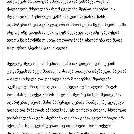
დაქოქვის პრობლემა მძღოლებს და განსაკუთრებით
ბიზნესსიახლეები
კულინარია
ქალბატონ მძღოლებს რომ ყველაზე მეტად აწუხებთ, ეს
გვარები
ავტორჩევები
რედაქციაში შემოსული უამრავი კითხვიდანაც ჩანს.
სტარტერისა და აკუმულატორის პრობლემა ჩვენს რუბრიკაში
თემიდას სასწორი
ბელადები
ასე თუ ისე განვიხილეთ. დღეს მევლუდ მელაძე დაქოქვის
ბიზნესსიახლეები
იუმორი
დროს წარმოქმნილ სხვა პრობლემებზე ისაუბრებს და მათი
გადაჭრის გზებსაც გვასწავლის.
გვარები
კალეიდოსკოპი
თემიდას სასწორი
ჰოროსკოპი და შეუცნობელი
მევლუდ მელაძე: იმ შემთხვევაში თუ დილით გასაღების
გადაწევისას ავტომობილის ძრავა თითქოს ამუშავდა, მაგრამ
იუმორი
კრიმინალი
– ძალიან ნელა და დაქოქვა ვერ მოახერხა, შეიძლება,
კალეიდოსკოპი
რომანი და დეტექტივი
აკუმულატორი დასუსტდა – ისე ნელა ატრიალებს ძრავას,
ჰოროსკოპი და შეუცნობელი
რომ მას დაქოქვა უჭირს. მაგრამ, მეორე მიზეზი შეიძლება,
სახალისო ამბები
სტარტერიც იყოს. მისი მბრუნავი ღერძი რომელიმე კედელს
კრიმინალი
შოუბიზნესი
ედება და მუშაობას ამუხრუჭებს. ეს დეტალი ძრავის სწრაფად
რომანი და დეტექტივი
დატრიალებას ვერ ახერხებს და ამის გამო ავტომობილი არ
დაიჯესტი
იქოქება. ნუ შეგეშინდებათ, ნუ იფიქრებთ, რომ თქვენს
სახალისო ამბები
ქალი და მამაკაცი
ძრავას რაიმე კატასტროფული პრობლემა აქვს და მისი