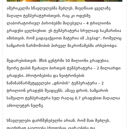
ბიზნესსიახლეები
კულინარია
ამერიკელმა სწავლულებმა შეძლეს, მიეღწიათ ყველაზე
გვარები
მაღალი ტემპერატურისთვის, რაც კი ოდესმე
ავტორჩევები
ლაბორატორიულ პირობებში მიღებულა – 4 ტრილიონი
თემიდას სასწორი
ბელადები
გრადუსი ცელსიუსით. ეს ტემპერატურა სრულიად საკმარისია
ბიზნესსიახლეები
იუმორი
იმისთვის, რომ გადავაქციოთ მატერია იმ „სუპად“, რომელიც
სამყაროს წარმოშობის პირველ მიკროწამებში არსებობდა.
გვარები
კალეიდოსკოპი
თემიდას სასწორი
ჰოროსკოპი და შეუცნობელი
შედარებისთვის: მზის ცენტრში 50 მილიონი გრადუსია;
მეორე ტიპის ზეახალი ბირთვის ტემპერატურა – 2 მილიარდი
იუმორი
კრიმინალი
გრადუსი, პროტონებისა და ნეიტრონების
კალეიდოსკოპი
რომანი და დეტექტივი
ნაწინასწარმეტყველები „დნობის“ ტემპერატურა – 2
ჰოროსკოპი და შეუცნობელი
ტრილიონ გრადუსს შეადგენს; ამავე დროს, სამყაროს
სახალისო ამბები
საშუალო ტემპერატურა სულ რაღაც 0,7 გრადუსით მაღალია
კრიმინალი
შოუბიზნესი
აბსოლუტურ ნულზე.
რომანი და დეტექტივი
დაიჯესტი
სწავლულები დარწმუნებულნი არიან, რომ მათ შეძლეს,
სახალისო ამბები
ქალი და მამაკაცი
დაეჭირათ გაელვება (როდესაც კვარკებისა და