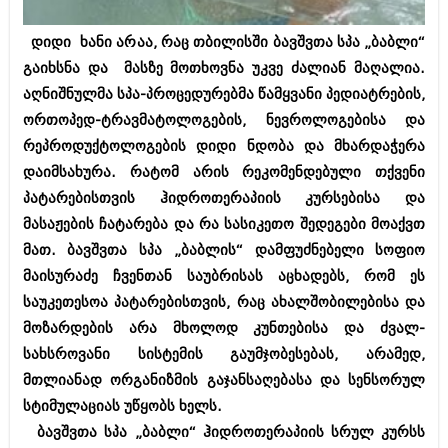
ბიზნესსიახლეები
კულინარია
დიდი ხანი არაა, რაც თბილისში ბავშვთა სპა „ბაბლი“
გვარები
ავტორჩევები
გაიხსნა და მასზე მოთხოვნა უკვე ძალიან მაღალია.
თემიდას სასწორი
ბელადები
აღნიშნულმა სპა-პროცედურებმა წამყვანი პედიატრების,
ორთოპედ-ტრავმატოლოგების, ნევროლოგებისა და
ბიზნესსიახლეები
იუმორი
რეპროდუქტოლოგების დიდი ნდობა და მხარდაჭერა
გვარები
კალეიდოსკოპი
დაიმსახურა. რატომ არის რეკომენდებული თქვენი
პატარებისთვის ჰიდროთერაპიის კურსებისა და
თემიდას სასწორი
ჰოროსკოპი და შეუცნობელი
მასაჟების ჩატარება და რა სასიკეთო შედეგები მოაქვთ
იუმორი
კრიმინალი
მათ. ბავშვთა სპა „ბაბლის“ დამფუძნებელი სოფიო
მაისურაძე ჩვენთან საუბრისას აცხადებს, რომ ეს
კალეიდოსკოპი
რომანი და დეტექტივი
საუკეთესოა პატარებისთვის, რაც ახალშობილებისა და
ჰოროსკოპი და შეუცნობელი
სახალისო ამბები
მოზარდების არა მხოლოდ კუნთებისა და ძვალ-
კრიმინალი
სახსროვანი სისტემის გაუმჯობესებას, არამედ,
შოუბიზნესი
მთლიანად ორგანიზმის გაჯანსაღებასა და სენსორულ
რომანი და დეტექტივი
დაიჯესტი
სტიმულაციას უწყობს ხელს.
სახალისო ამბები
ბავშვთა სპა „ბაბლი“ ჰიდროთერაპიის სრულ კურსს
ქალი და მამაკაცი