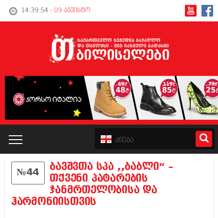
14:39:55
- 09 აგვისტო
ბავშვთა სპა ,,ბაბლი“ –
№44
კატალოგი
თქვენი პატარების
ჯანმრთელობისა და
პოლიტიკა
ჰარმონიისთვის
ინტერვიუები