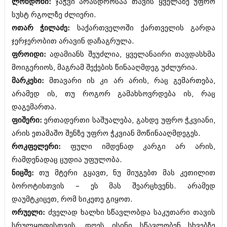
ლონდონი:
ჯაჭვი არასდროსაა თავის ყველაზე უფრო
შოუბიზნესი
სუსტ რგოლზე ძლიერი.
ისტორია
დაიჯესტი
ოთარ ჭილაძე:
საქართველოში ქართველის გარდა
სხვადასხვა
ჯერჯერობით არავინ დაჩაგრულა.
ქალი და მამაკაცი
ფროიდი:
ადამიანს შეუძლია, ყველანაირი თავდასხმა
ანონსი
ისტორია
მოიგერიოს, მაგრამ შექების წინააღმდეგ უძლურია.
არქივი
მარკესი:
მთავარი ის კი არ არის, რაც გემართება,
სხვადასხვა
არამედ ის, თუ როგორ გამახსოვრდება ის, რაც
ანონსი
ნოემბერი 2020 (103)
დაგემართა.
ოქტომბერი 2020 (209)
ფიშერი:
ერთადერთი საშუალება, გახდე უფრო ჭკვიანი,
არქივი
სექტემბერი 2020 (204)
არის ეთამაშო შენზე უფრო ჭკვიან მოწინააღმდეგეს.
აგვისტო 2020 (249)
ივლისი 2020 (204)
როკფელერი:
ფული იმდენად კარგი არ არის,
აგვისტო 2018 (162)
ივნისი 2020 (249)
ივლისი 2018 (223)
რამდენადაც ცუდია უფულობა.
ივნისი 2018 (244)
ნიცშე:
თუ მტერი გყავთ, ნუ მიუგებთ მას კეთილით
არქივის ზომის ნახვა
მაისი 2018 (211)
ბოროტისთვის – ეს მას შეარცხვენს. არამედ
აპრილი 2018 (194)
მარტი 2018 (256)
დაუმტკიცეთ, რომ სიკეთე გიყოთ.
თებერვალი 2018 (208)
ორუელი:
ძველად ხალხი სწავლობდა საკუთარი თავის
იანვარი 2018 (215)
სრულყოფისთვის. დღეს ისინი სწავლობენ სხვებზე