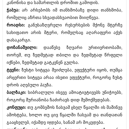
კანონისა და სამართლის დროშით გამოდის.
ბიზნესსიახლეები
კულინარია
ჭაბუა:
არ არსებობს იმ თანხმობაზე დიდი თანხმობა,
გვარები
ავტორჩევები
რომელიც აზრთა სხვადასხვაობით მიიღწევა.
როადსი:
განუსაზღვრელი რესურსების მქონე მტერზე
თემიდას სასწორი
ბელადები
სახიფათო არის მტერი, რომელსაც აღარაფერი აქვს
ბიზნესსიახლეები
იუმორი
დასაკარგი.
დოჩანაშვილი:
დააწესე ზღვარი ურთიერთობაში,
გვარები
კალეიდოსკოპი
თორემ, თუ ზედმეტად თბილი და ზედმეტად წრფელი
თემიდას სასწორი
ჰოროსკოპი და შეუცნობელი
იქნები, ზედმეტად გატკენენ გულსა.
იუმორი
ტვენი:
ზუსტი სიტყვა შეიძლება, ეფექტური იყოს, თუმცა
კრიმინალი
არცერთი სიტყვა არაა ისეთი ეფექტური, როგორც ზუსტ
კალეიდოსკოპი
რომანი და დეტექტივი
დროს აღებული პაუზა.
ჰოროსკოპი და შეუცნობელი
ბალზაკი:
სიბრალული ისევე ამოატივტივებს უნიჭოებს,
სახალისო ამბები
როგორც შურიანობა ჩაძირავს დიდ შემოქმედებას.
კრიმინალი
შოუბიზნესი
კონფუცი:
თუ გომბეშოს ჩასვამ ცხელ წყალში ის მაშინვე
რომანი და დეტექტივი
ამოხტება, ხოლო თუ ცივ წყალში ჩასვამ და თანდათან
დაიჯესტი
სახალისო ამბები
გააცხელებ, იქამდე იჯდება, სანამ არ მოკვდება.
ქალი და მამაკაცი