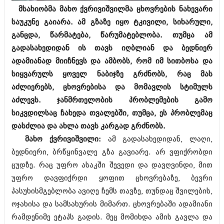
ბიზნესსიახლეები
კულინარია
მსახიობმა მახო ქვრივიშვილმა ცხოვრების ნახევარი
საუკუნე გაიარა. ამ გზაზე იყო ტკივილი, სიხარული,
გვარები
ავტორჩევები
განცდა, წარმატება, წარუმატებლობა. თუმცა ამ
თემიდას სასწორი
ბელადები
გადასახედიდან ის თავს იღბლიან და ბედნიერ
ადამიანად მიიჩნევს და ამბობს, რომ იმ სითბოსა და
ბიზნესსიახლეები
იუმორი
სიყვარულს ყოველ ნაბიჯზე გრძნობს, რაც მას
გვარები
კალეიდოსკოპი
აძლიერებს, ცხოვრებისა და მომავლის სტიმულს
აძლევს. ჯანმრთელობის პრობლემების გამო
თემიდას სასწორი
ჰოროსკოპი და შეუცნობელი
სიკვდილსაც ჩახედა თვალებში, თუმცა, ეს პრობლემაც
იუმორი
კრიმინალი
დასძლია და ახლა თავს კარგად გრძნობს.
კალეიდოსკოპი
მახო ქვრივიშვილი:
ამ გადასახედიდან, ლაღი,
რომანი და დეტექტივი
ბედნიერი, ბრწყინვალე გზა გავიარე. არ ვფიქრობდი
ჰოროსკოპი და შეუცნობელი
სახალისო ამბები
ცუდზე. რაც უფრო ასაკში შევედი და დავღვინდი, მით
კრიმინალი
უფრო დავფიქრდი ყოფით ცხოვრებაზე, ბევრი
შოუბიზნესი
პასუხისმგებლობა ავიღე ჩემს თავზე, თუნდაც შვილების,
რომანი და დეტექტივი
დაიჯესტი
ოჯახისა და სამსახურის მიმართ. ცხოვრებაში ადამიანი
სახალისო ამბები
რამდენიმე ეტაპს გადის. მეც მომიხდა ამის გავლა და
ქალი და მამაკაცი