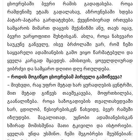
ცხოვრებაში ბევრი რამის გადაფასება. როცა
შოუბიზნესი
ისტორია
რამდენიმე ეტაპს გადალახავ, აზროვნებაში ხდება
დაიჯესტი
პატარ-პატარა გარდატეხები, ქვეცნობიერად ირთვება
სხვადასხვა
ქალი და მამაკაცი
სამყაროს მიმართ დაცვის მექანიზმი ანუ, თავს იცავ,
ანონსი
ბევრი უარყოფითი მუხტისგან. ახლა, როცა ნახევარი
ისტორია
საუკუნე განვვლე, ისევ ბრძოლაში ვარ, რომ ჩემი
არქივი
სხვადასხვა
საყვარელი ადამიანების გამო ვიყო წარმატებული და
ყველა კარგად მყავდეს. ამისთვის, ყოველდღიურად
ანონსი
ნოემბერი 2020 (103)
ვიბრძვი და სამყარო დღითი დღე რთულდება.
ოქტომბერი 2020 (209)
არქივი
სექტემბერი 2020 (204)
– როდის მოგიწყო ცხოვრებამ პირველი გამოწვევა?
აგვისტო 2020 (249)
– მივხვდი, რაც უფრო მეტად ხარ ყურადღების ცენტრში,
ივლისი 2020 (204)
აგვისტო 2018 (162)
მით მეტად გიწევს თავშეკავება, მოფრთხილება,
ივნისი 2020 (249)
ივლისი 2018 (223)
გაანალიზება. როცა საზოგადიების თვალთახედვაში
ივნისი 2018 (244)
არქივის ზომის ნახვა
მაისი 2018 (211)
ხარ, ცდილობ, წესიერებისკენ წახვიდე, ბევრ რამეში
აპრილი 2018 (194)
იზღუდები. მაგალითად, უცნობი ადამიანებისგან
მარტი 2018 (256)
ხშირად მომისმენია მათი ტკივილი და ისტორიები.
თებერვალი 2018 (208)
ყველას უნდა უსმინო. ჩემი მეგობრები მეუბნებიან:
იანვარი 2018 (215)