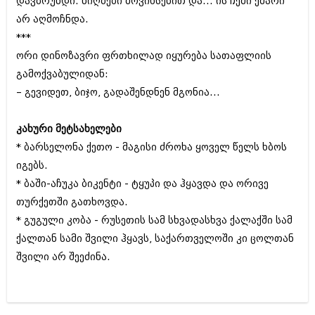
დავბრუნდი. ნიღბები მოვიხსენით და... ის ჩემი ქმარი
ბიზნესსიახლეები
კულინარია
არ აღმოჩნდა.
გვარები
***
ავტორჩევები
ორი დინოზავრი ფრთხილად იყურება სათაფლიის
თემიდას სასწორი
ბელადები
გამოქვაბულიდან:
ბიზნესსიახლეები
იუმორი
– გევიდეთ, ბიჯო, გადაშენდნენ მგონია...
გვარები
კალეიდოსკოპი
კახური მეტსახელები
თემიდას სასწორი
ჰოროსკოპი და შეუცნობელი
* ბარსელონა ქეთო - მაგისი ძროხა ყოველ წელს ხბოს
იგებს.
იუმორი
კრიმინალი
* ბაში-აჩუკა ბიკენტი - ტყუპი და ჰყავდა და ორივე
კალეიდოსკოპი
რომანი და დეტექტივი
თურქეთში გათხოვდა.
* გუგული კობა - რუსეთის სამ სხვადასხვა ქალაქში სამ
ჰოროსკოპი და შეუცნობელი
სახალისო ამბები
ქალთან სამი შვილი ჰყავს, საქართველოში კი ცოლთან
კრიმინალი
შოუბიზნესი
შვილი არ შეეძინა.
რომანი და დეტექტივი
დაიჯესტი
სახალისო ამბები
ქალი და მამაკაცი