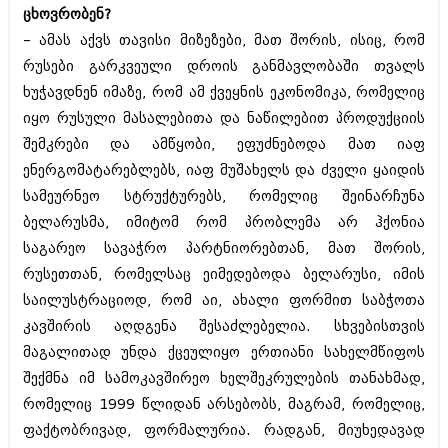
მარტი 2014 (413)
ცხოვრობენ?
თებერვალი 2014 (318)
– ამას აქვს თავისი მიზეზები, მათ შორის, ისიც, რომ
იანვარი 2014 (297)
დეკემბერი 2013 (365)
რუსები გარკვეული დროის განმავლობაში თვალს
ნოემბერი 2013 (279)
ხუჭავდნენ იმაზე, რომ ამ ქვეყნის ეკონომიკა, რომელიც
ოქტომბერი 2013 (256)
იყო რუსული მასალებითა და ნაწილებით პროდუქციის
სექტემბერი 2013 (368)
შემკრები და ამწყობი, ეფუძნებოდა მათ იაფ
აგვისტო 2013 (89)
ივლისი 2013 (182)
ენერგომატარებლებს, იაფ მუშახელს და ძველი ყაიდის
ივნისი 2013 (212)
სამეურნეო სტრუქტურებს, რომელიც შეინარჩუნა
მაისი 2013 (259)
ბელარუსმა, იმიტომ რომ პრობლემა არ ჰქონია
აპრილი 2013 (304)
მარტი 2013 (352)
საგარეო სავაჭრო პარტნიორებთან, მათ შორის,
თებერვალი 2013 (204)
რუსეთთან, რომელსაც ეიმედებოდა ბელარუსი, იმის
იანვარი 2013 (334)
საილუსტრაციოდ, რომ აი, ახალი ფორმით საბჭოთა
დეკემბერი 2012 (98)
ნოემბერი 2012 (295)
კავშირის აღდგენა შესაძლებელია. სხვებისთვის
ოქტომბერი 2012 (350)
მაგალითად უნდა ქცეულიყო ერთიანი სახელმწიფოს
სექტემბერი 2012 (264)
შექმნა იმ სამოკავშირეო ხელშეკრულების თანახმად,
აგვისტო 2012 (268)
რომელიც 1999 წლიდან არსებობს, მაგრამ, რომელიც,
ივლისი 2012 (322)
ივნისი 2012 (282)
ფაქტობრივად, ფორმალურია. რადგან, მიუხედავად
მაისი 2012 (240)