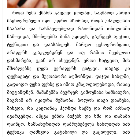
ბიზნესსიახლეები
კულინარია
როცა ჩემს ქმარს გავყევი ცოლად, საკმაოდ კარგი
გვარები
ავტორჩევები
მაცხოვრებელი იყო. უფრო სწორად, როცა უმაღლესში
თემიდას სასწორი
ბელადები
ჩააბარა და სასწავლებლად რაიონიდან თბილისში
ჩამოვიდა, მშობლებმა ბინა უყიდეს, გაუწყვეს ავეჯით,
ბიზნესსიახლეები
იუმორი
ტექნიკით და დაასახლეს. მარტო ვცხოვრობდით,
გვარები
კალეიდოსკოპი
არაფერს გვაკლებდნენ და თუ რამით შეეძლოთ
დახმარება, უკან არ იხევდნენ. ერთი სიტყვით, მის
თემიდას სასწორი
ჰოროსკოპი და შეუცნობელი
მშობლებზე ცუდს ვერაფერს ვიტყვი. თავად კი
იუმორი
კრიმინალი
ფუქსავატი და მუქთახორა აღმოჩნდა. დაჯდა სახლში,
გადაიდო ფეხი ფეხზე და იმით კმაყოფილებოდა, რასაც
კალეიდოსკოპი
რომანი და დეტექტივი
მიუტანდნენ. მამაჩემმა ბევრჯერ გამოუნახა სამსახური,
ჰოროსკოპი და შეუცნობელი
სახალისო ამბები
მაგრამ არ იკადრა მუშაობა. ბოლოს თავი დაანება,
კრიმინალი
მიხვდა, რა კაცთანაც ჰქონდა საქმე და რომ არსად
შოუბიზნესი
ივარგებდა. აჰყვა უბნის ბიჭებს და სმა და თამაში
რომანი და დეტექტივი
დაიჯესტი
დაიწყო. სამსახურიდან დაბრუნებულს სახლიდან ხან
სახალისო ამბები
ტექნიკა დამხვდა გატანილი და გაყიდული, ხან
ქალი და მამაკაცი