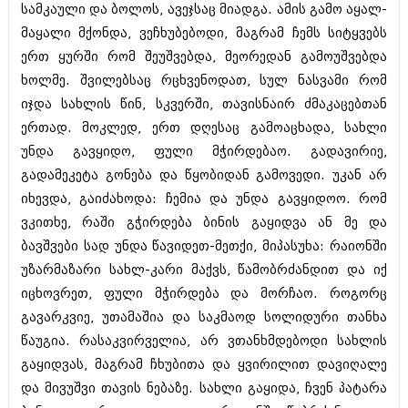
სამკაული და ბოლოს, ავეჯსაც მიადგა. ამის გამო აყალ-
შოუბიზნესი
ისტორია
მაყალი მქონდა, ვეჩხუბებოდი, მაგრამ ჩემს სიტყვებს
დაიჯესტი
ერთ ყურში რომ შეუშვებდა, მეორედან გამოუშვებდა
სხვადასხვა
ქალი და მამაკაცი
ხოლმე. შვილებსაც რცხვენოდათ, სულ ნასვამი რომ
ანონსი
იჯდა სახლის წინ, სკვერში, თავისნაირ ძმაკაცებთან
ისტორია
ერთად. მოკლედ, ერთ დღესაც გამოაცხადა, სახლი
არქივი
სხვადასხვა
უნდა გავყიდო, ფული მჭირდებაო. გადავირიე,
გადამეკეტა გონება და წყობიდან გამოვედი. უკან არ
ანონსი
ნოემბერი 2020 (103)
იხევდა, გაიძახოდა: ჩემია და უნდა გავყიდოო. რომ
ოქტომბერი 2020 (209)
არქივი
სექტემბერი 2020 (204)
ვკითხე, რაში გჭირდება ბინის გაყიდვა ან მე და
აგვისტო 2020 (249)
ბავშვები სად უნდა წავიდეთ-მეთქი, მიპასუხა: რაიონში
ივლისი 2020 (204)
აგვისტო 2018 (162)
უზარმაზარი სახლ-კარი მაქვს, წამობრძანდით და იქ
ივნისი 2020 (249)
ივლისი 2018 (223)
იცხოვრეთ, ფული მჭირდება და მორჩაო. როგორც
ივნისი 2018 (244)
არქივის ზომის ნახვა
გავარკვიე, უთამაშია და საკმაოდ სოლიდური თანხა
მაისი 2018 (211)
აპრილი 2018 (194)
წაუგია. რასაკვირველია, არ ვთანხმდებოდი სახლის
მარტი 2018 (256)
გაყიდვას, მაგრამ ჩხუბითა და ყვირილით დავიღალე
თებერვალი 2018 (208)
და მივუშვი თავის ნებაზე. სახლი გაყიდა, ჩვენ პატარა
იანვარი 2018 (215)