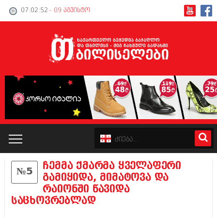
07:02:53
- 09 აგვისტო
ჩემმა ქმარმა ყველაფერი
№5
კატალოგი
გამიყიდა, მიმატოვა და
რაიონში წავიდა
პოლიტიკა
საცხოვრებლად
ინტერვიუები