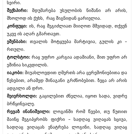
სეირი.
ბიზნესსიახლეები
კულინარია
შექსპირი:
მდუმარება უსულობის ნიშანი არ არის,
გვარები
ავტორჩევები
მხოლოდ ის ქუხს, რაც შიგნიდან ცარიელია.
კონფუცი:
ის, რაც შეგიძლიათ მიიღოთ მშვიდად, თქვენ
თემიდას სასწორი
ბელადები
უკვე ის აღარ გმართავთ.
ბიზნესსიახლეები
იუმორი
ეშენბახი:
თვალის მოტყუება მარტივია, გულის კი –
რთული.
გვარები
კალეიდოსკოპი
ტოლსტოი:
რაც უფრო კარგია ადამიანი, მით უფრო არ
თემიდას სასწორი
ჰოროსკოპი და შეუცნობელი
ეშინია სიკვდილის.
იუმორი
იაკობი:
მიუახლოვდით ღმერთს არა ცერემონიებითა და
კრიმინალი
წესებით, არამედ შინაგანი გრძნობებით. ზეცა არ არის
კალეიდოსკოპი
რომანი და დეტექტივი
ადგილი ან დრო.
ჰოროსკოპი და შეუცნობელი
მეიერხოლდი:
გაცილებით ძნელია, იყოთ სადა, ვიდრე
სახალისო ამბები
ბრწყინვალე.
კრიმინალი
შოუბიზნესი
რევაზ ინანიშვილი:
ლოგინში რომ წვები, თუ წუთით
რომანი და დეტექტივი
მაინც შეგიპყრობს ფიქრი – სადღაც ვიღაცას სცივა,
დაიჯესტი
სახალისო ამბები
სადღაც ვიღაცას ენატრება ლოგინი, სადღაც ვიღაც
ქალი და მამაკაცი