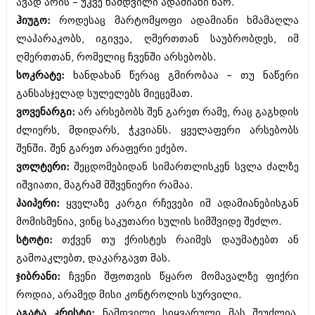
ავად არის – უკვე ნამდვილი ადამიანი ხარ.
შოუბიზნესი
ჰიუგო:
როდესაც მარტომყოფი ადამიანი ხმამაღლა
ისტორია
დაიჯესტი
ლაპარაკობს, იგივეა, ღმერთთან საუბრობდეს, იმ
სხვადასხვა
ღმერთთან, რომელიც ჩვენში არსებობს.
ქალი და მამაკაცი
სოკრატე:
ხანდახან წერაც გმირობაა – თუ ნაწერი
ანონსი
ისტორია
განსასჯელად სულელებს მიეცემათ.
არქივი
ვოვენარგი:
არ არსებობს შენ გარეთ რამე, რაც გაგხდის
სხვადასხვა
ძლიერს, მდიდარს, ჭკვიანს. ყველაფერი არსებობს
ანონსი
ნოემბერი 2020 (103)
შენში. შენ გარეთ არაფერი ეძებო.
ოქტომბერი 2020 (209)
ვოლტერი:
შეცდომებიდან სიმართლისკენ სვლა ძალზე
არქივი
სექტემბერი 2020 (204)
იშვიათი, მაგრამ მშვენიერი რამაა.
აგვისტო 2020 (249)
ივლისი 2020 (204)
პაიპერი:
ყველაზე კარგი რჩევები იმ ადამიანებისგან
აგვისტო 2018 (162)
ივნისი 2020 (249)
ივლისი 2018 (223)
მომისმენია, ვინც საკუთარი სულის სიმშვიდე შეძლო.
ივნისი 2018 (244)
სტოტი:
თქვენ თუ ქრისტეს რაიმეს დაუმატებთ ან
არქივის ზომის ნახვა
მაისი 2018 (211)
გამოაკლებთ, დაკარგავთ მას.
აპრილი 2018 (194)
მარტი 2018 (256)
ჯიბრანი:
ჩვენი შფოთვის წყარო მომავალზე ფიქრი
თებერვალი 2018 (208)
როდია, არამედ მისი კონტროლის სურვილი.
იანვარი 2018 (215)
აგატა კრისტი:
ნამდვილი სიყვარული მას შეუძლია,