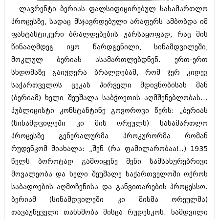
ბიზნესსიახლეები
კულინარია
ლავრენტი ბერიას ფალსიფიცირებულ სასამართლო
პროცესზე, სადაც მსჯავრდებული არაფერს ამბობდა იმ
გვარები
ავტორჩევები
ფანტასტიკური ბრალდებების უარსაყოფად, რაც მის
თემიდას სასწორი
ბელადები
წინააღმდეგ იყო წარდგენილი, სინამდვილეში,
მოკლულ ბერიას ასამართლებდნენ. ერთ-ერთ
ბიზნესსიახლეები
იუმორი
სხდომაზე გაიჟღერა ბრალდებამ, რომ ჯერ კიდევ
გვარები
კალეიდოსკოპი
საქართველოს ცეკას პირველი მდივნობისას მან
(ბერიამ) ხელი შეუშალა საბჭოეთის აღმშენებლობას...
თემიდას სასწორი
ჰოროსკოპი და შეუცნობელი
პუბლიცისტი კონსტანტინე გოვოროვი წერს: „ბერიას
იუმორი
კრიმინალი
(სინამდვილეში კი მის ორეულს) სასამართლო
კალეიდოსკოპი
პროცესზე გენერალურმა პროკურორმა რომან
რომანი და დეტექტივი
რუდენკომ მიახალა: „შენ (რა ფამილარობაა!..) 1935
ჰოროსკოპი და შეუცნობელი
სახალისო ამბები
წელს ბოროტად გამოიყენე შენი სამსახურებრივი
კრიმინალი
მოვალეობა და ხელი შეუშალე საქართველოში ოქროს
შოუბიზნესი
საბადოების აღმოჩენისა და განვითარების პროცესსო.
რომანი და დეტექტივი
დაიჯესტი
ბერიამ (სინამდვილეში კი მისმა ორეულმა)
სახალისო ამბები
თავაუწეველი თანხმობა მისცა რუდენკოს. ნამდვილი
ქალი და მამაკაცი