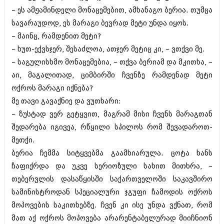
მარტი 2014 (413)
– ეს ამჟამინდელი მონაცემებით, ამხანაგო ბერია. თუმცა
თებერვალი 2014 (318)
იანვარი 2014 (297)
სავარაუდოდ, ეს მარაგი ბევრად მეტი უნდა იყოს.
დეკემბერი 2013 (365)
– მაინც, რამდენით მეტი?
ნოემბერი 2013 (279)
– ხუთ-ექვსჯერ, შესაძლოა, ათჯერ მეტიც კი, – ვთქვი მე.
ოქტომბერი 2013 (256)
– საგულისხმო მონაცემებია, – თქვა ბერიამ და მკითხა, –
სექტემბერი 2013 (368)
აგვისტო 2013 (89)
აი, მაგალითად, ციმბირში ჩვენზე რამდენად მეტი
ივლისი 2013 (182)
ოქროს მარაგი იქნება?
ივნისი 2013 (212)
მე თავი გავაქნიე და ვუთხარი:
მაისი 2013 (259)
აპრილი 2013 (304)
– ზუსტად ვერ გეტყვით, მაგრამ მისი ჩვენს მარაგთან
მარტი 2013 (352)
შედარება იგივეა, რწყილი სპილოს რომ შევადაროთ-
თებერვალი 2013 (204)
მეთქი.
იანვარი 2013 (334)
დეკემბერი 2012 (98)
ბერია ჩემმა სიტყვებმა გაამხიარულა. ცოტა ხანს
ნოემბერი 2012 (295)
ჩაფიქრდა და უკვე სერიოზული სახით მითხრა, –
ოქტომბერი 2012 (350)
თებერვლის დასაწყისში საქართველოში საკავშირო
სექტემბერი 2012 (264)
სამინისტროდან სპეციალური ჯგუფი ჩამოდის ოქროს
აგვისტო 2012 (268)
ივლისი 2012 (322)
მოპოვების საკითხებზე. ჩვენ კი ისე უნდა ვქნათ, რომ
ივნისი 2012 (282)
მათ აქ ოქროს მოპოვება არარენტაბელურად მიიჩნიონ
მაისი 2012 (240)