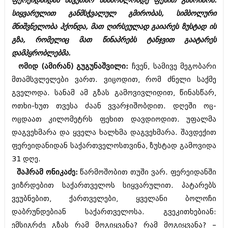
ფერეიდნიდან საკუთარ სამშობლომდე ფეხით გამოიარა.
ბიზნესსიახლეები
კულინარია
სიყვარულით განმსჭვალულ გმირობას, სიმბოლური
მნიშვნელობა ჰქონდა, მათ ღირსეულად გაიარეს ზუსტად ის
გვარები
ავტორჩევები
გზა, რომელიც მათ წინაპრებს ტანჯვით გაატარეს
თემიდას სასწორი
ბელადები
დამპყრობლებმა.
ბიზნესსიახლეები
ომიდ (ამირან) გუგუნაშვილი:
ჩვენ, სამივე მეგობარი
იუმორი
მთამსვლელები ვართ. ვიცოდით, რომ ძნელი საქმე
გვარები
კალეიდოსკოპი
გველოდა. სანამ ამ გზას გამოვივლიდით, წინასწარ,
თემიდას სასწორი
ოთხი-ხუთ თვესა ძაან ვვარჯიშობდით. დღეში ოც-
ჰოროსკოპი და შეუცნობელი
ოცდაათ კილომეტრს ფეხით დავდიოდით. უფალმა
იუმორი
კრიმინალი
დაგვეხმარა და ყველა ხალხმა დაგვეხმარა. შავდექით
კალეიდოსკოპი
ფერეიდანიდან საქართველოსთვინა, ზუსტად გამოვიდა
რომანი და დეტექტივი
31 დღე.
ჰოროსკოპი და შეუცნობელი
სახალისო ამბები
შაჰრამ ონიკაძე:
წარმოშობით თუში ვარ. ფერეიდანში
კრიმინალი
ვიზრდებით საქართველოს სიყვარულით. პატარებს
შოუბიზნესი
რომანი და დეტექტივი
ვეუბნებით, ქართველები, ყველანი ბოლოჩი
დაიჯესტი
დაბრუნდებიან საქართველოსა. გვეკითხებიან:
სახალისო ამბები
ემსიგრძე გზას რამ მოგიყვანა? რამ მოგიყვანა? –
ქალი და მამაკაცი