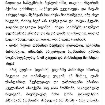
ჩადიოდა სასტუმროს რესტორანში, თავისი ანგარიში
შოუბიზნესი
ისტორია
ჰქონია გახსნილი, საჭმელებს უკვეთავდა და ნაჭამი
დაიჯესტი
გვხვდებოდა. შემწვარ სოსისებს მიირთმევდა, ანუ ისეთ
სხვადასხვა
ქალი და მამაკაცი
საკვებს, რასაც ჩვენ არ ვაჭმევდით და თავის ჭკუაში,
ანონსი
ვალები დაგვადო (იცინის). ახლა საირმეში გავუშვით
ისტორია
დედაჩემთან ერთად და მე და ლაშა ვიცინოდით, დადგა
არქივი
სხვადასხვა
ჩვენი განმეორებითი თაფლობის თვეო (იცინის).
– ადრე უფრო თამამად ჩაცმული დადიოდი, ცხვირზე
ანონსი
ნოემბერი 2020 (103)
პირსინგით. ამბობენ, საყვარელი ადამიანის გამოა,
ოქტომბერი 2020 (209)
არქივი
სექტემბერი 2020 (204)
მოკრძალებულად რომ გაცვია და პირსინგიც მოიხსენი.
აგვისტო 2020 (249)
ასეა?
ივლისი 2020 (204)
აგვისტო 2018 (162)
– არა, ცდებით (იცინის). ცხვირზე პირსინგი ხშირად
ივნისი 2020 (249)
ივლისი 2018 (223)
მიკეთია და თამამადაც ვიცვამ. ამ მხრივ, ლაშა
ივნისი 2018 (244)
არქივის ზომის ნახვა
მაისი 2018 (211)
უსაზღვროდ შეუზღუდავი და უპრობლემო ქმარია,
აპრილი 2018 (194)
ყველანაირ ასპექტში. თუ კაბა მომწონს, აუცილებლად
მარტი 2018 (256)
ჩავიცვამ, მიუხედავად მისი ღრმა დეკოლტისა.
თებერვალი 2018 (208)
ქმრისგან არანაირი შეზღუდვა არ მაქვს – არც დროში,
იანვარი 2018 (215)