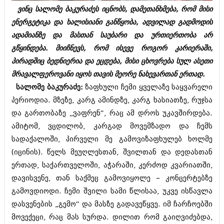
ბიზნესსიახლეები
კულინარია
ვინც სალომე ბაკურაძეს იცნობს, დამეთანხმება, რომ მისი
ენერგეტიკა და ხალისიანი განწყობა, ადვილად გადმოდის
გვარები
ავტორჩევები
ადამიანზე და მასთან საუბარი და ურთიერთობა არ
თემიდას სასწორი
ბელადები
გწყინდება. მიიჩნევს, რომ ისევე როგორ კარიერაში,
პირადშიც ბედნიერია და ეცდება, მისი ცხოვრება სულ ასეთი
ბიზნესსიახლეები
იუმორი
მრავალფეროვანი იყოს თავის მეორე ნახევართან ერთად.
გვარები
კალეიდოსკოპი
სალომე ბაკურაძე:
ზაფხული ჩემი ყველაზე საყვარელი
პერიოდია. მზეზე, კარგ ამინდზე, კარგ ხასიათზე, რუჯსა
თემიდას სასწორი
ჰოროსკოპი და შეუცნობელი
და გართობაზე „ვაფრენ“, რაც ამ დროს უკავშირდება.
იუმორი
კრიმინალი
ამიტომ, ვცდილობ, კარგად მოვემზადო და ჩემს
კალეიდოსკოპი
სადაქალოში, პირველი მე გამოვიზაფხულებ ხოლმე
რომანი და დეტექტივი
(იცინის). წელს მეუღლესთან, შვილთან და დედასთან
ჰოროსკოპი და შეუცნობელი
სახალისო ამბები
ერთად, საქართველოში, აჭარაში, კერძოდ კვარიათში,
კრიმინალი
დავისვენე, თან საქმეც გამოვიყოლე – კონცერტებზე
შოუბიზნესი
გამოვდიოდი. ჩემი შვილი სამი წლისაა, უკვე ისწავლა
რომანი და დეტექტივი
დაიჯესტი
დასვენების „გემო“ და მასზე გადავეწყვე. იმ ჩარჩოებში
სახალისო ამბები
მოვექეცი, რაც მას სურდა. დილით რომ გაიღვიძებდა,
ქალი და მამაკაცი