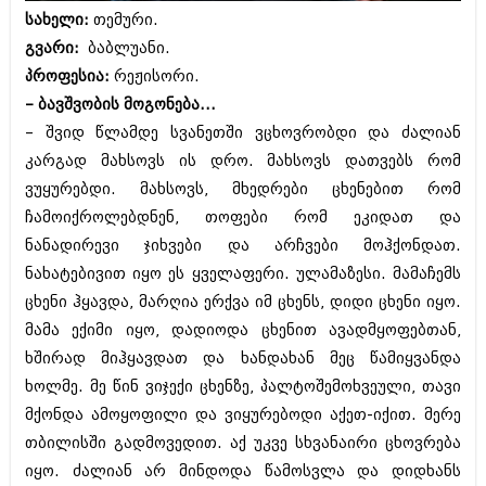
ბიზნესსიახლეები
კულინარია
სახელი:
თემური.
გვარი:
ბაბლუანი.
გვარები
ავტორჩევები
პროფესია:
რეჟისორი.
თემიდას სასწორი
ბელადები
– ბავშვობის მოგონება...
– შვიდ წლამდე სვანეთში ვცხოვრობდი და ძალიან
ბიზნესსიახლეები
იუმორი
კარგად მახსოვს ის დრო. მახსოვს დათვებს რომ
გვარები
კალეიდოსკოპი
ვუყურებდი. მახსოვს, მხედრები ცხენებით რომ
ჩამოიქროლებდნენ, თოფები რომ ეკიდათ და
თემიდას სასწორი
ჰოროსკოპი და შეუცნობელი
ნანადირევი ჯიხვები და არჩვები მოჰქონდათ.
იუმორი
კრიმინალი
ნახატებივით იყო ეს ყველაფერი. ულამაზესი. მამაჩემს
კალეიდოსკოპი
ცხენი ჰყავდა, მარღია ერქვა იმ ცხენს, დიდი ცხენი იყო.
რომანი და დეტექტივი
მამა ექიმი იყო, დადიოდა ცხენით ავადმყოფებთან,
ჰოროსკოპი და შეუცნობელი
სახალისო ამბები
ხშირად მიჰყავდათ და ხანდახან მეც წამიყვანდა
კრიმინალი
ხოლმე. მე წინ ვიჯექი ცხენზე, პალტოშემოხვეული, თავი
შოუბიზნესი
მქონდა ამოყოფილი და ვიყურებოდი აქეთ-იქით. მერე
რომანი და დეტექტივი
დაიჯესტი
თბილისში გადმოვედით. აქ უკვე სხვანაირი ცხოვრება
სახალისო ამბები
იყო. ძალიან არ მინდოდა წამოსვლა და დიდხანს
ქალი და მამაკაცი