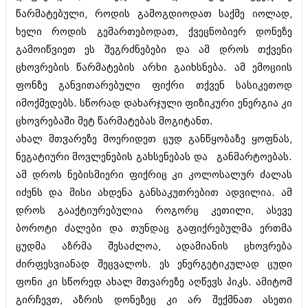
ბიზნესსიახლეები
კულინარია
წარმატებული, როდის გამოგდიოდათ საქმე იოლად,
ხელი როდის გემართებოდათ, ქვეცნობიერ დონეზე
გვარები
ავტორჩევები
გამოიწვიეთ ეს შეგრძნებები და ამ დროს თქვენი
თემიდას სასწორი
ბელადები
ცხოვრების წარმატების არხი გაიხსნება. ამ ემოციის
ფონზე განვითარებული ფიქრი თქვენ სასიკეთოდ
ბიზნესსიახლეები
იუმორი
იმოქმედებს. სწორად დახარჯული ფიზიკური ენერგია კი
გვარები
კალეიდოსკოპი
ცხოვრებაში მეტ წარმატებას მოგიტანთ.
ახალ მთვარეზე მოერიდეთ ცუდ განწყობაზე ყოფნას,
თემიდას სასწორი
ჰოროსკოპი და შეუცნობელი
ნეგატიური მოვლენების გახსენებას და განმარტოებას.
იუმორი
კრიმინალი
ამ დროს ნებისმიერი ფიქრიც კი კოლოსალურ ძალას
კალეიდოსკოპი
იძენს და მისი ახდენა განსაკუთრებით ადვილია. ამ
რომანი და დეტექტივი
დროს გააქტიურებულია როგორც კეთილი, ასევე
ჰოროსკოპი და შეუცნობელი
სახალისო ამბები
ბოროტი ძალები და თუნდაც გაფიქრებულმა ერთმა
კრიმინალი
ცუდმა აზრმა შესაძლოა, ადამიანის ცხოვრება
შოუბიზნესი
ძირფესვიანად შეცვალოს. ეს ენერგეტიკულად ცუდი
რომანი და დეტექტივი
დაიჯესტი
ფონი კი სწორედ ახალ მთვარეზე აღწევს პიკს. ამიტომ
სახალისო ამბები
გირჩევთ, აზრის დონეზეც კი არ შექმნათ ასეთი
ქალი და მამაკაცი