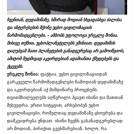
ბიზნესსიახლეები
კულინარია
გვარები
ავტორჩევები
ჩვენთან, დედამიწაზე, ხშირად მოდიან სხვადასხვა ძალისა
თემიდას სასწორი
ბელადები
და ინტერესების მქონე უცხო ცივილიზაციის
წარმომადგენლები, – ამბობს უფოლოგი ერეკლე შონია.
ბიზნესსიახლეები
იუმორი
მისივე თქმით, უცხოპლანეტელებს ეშინიათ, დედამიწის
გვარები
კალეიდოსკოპი
დაღუპვამ მათი პლანეტების განადგურებაც არ გამოიწვიოს,
ამიტომ მუდმივად აკვირდებიან ადამიანთა ქმედებებს და
თემიდას სასწორი
ჰოროსკოპი და შეუცნობელი
ქცევებს.
იუმორი
კრიმინალი
ერეკლე შონია:
ფაქტია, უცხო ცივილიზაციიდან
გარკვეული წარმომადგენლები ჩამოდიან დედამიწაზე
კალეიდოსკოპი
რომანი და დეტექტივი
და აკვირდებიან აქ მიმდინარე პროცესებს.
ჰოროსკოპი და შეუცნობელი
სახალისო ამბები
თვითმხილველებს აღწერილი ჰყავთ ისინი და მათთან
კრიმინალი
შეხვედრა. ერთი სიტყვით, არსებობენ უცხო
შოუბიზნესი
ცივილიზაციები, რომელთაც დედამიწაზე ცხოვრება და
რომანი და დეტექტივი
დაიჯესტი
დამკვიდრება უნდათ. ისინი ჩვენს გასანადგურებლად
სახალისო ამბები
არ მოდიან, პირიქით გვეხმარებიან. ხოლო, რა
ქალი და მამაკაცი