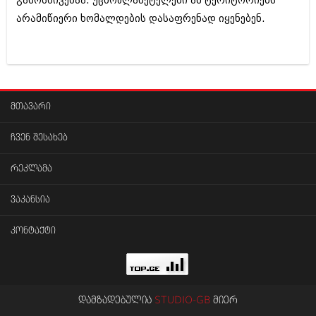
გამოსხივებაა. უცხოპლანეტელები ამ ტერიტორიებს
არამიწიერი ხომალდების დასაფრენად იყენებენ.
მთავარი
ჩვენ შესახებ
რეკლამა
ვაკანსია
კონტაქტი
დამზადებულია
STUDIO-GB
მიერ