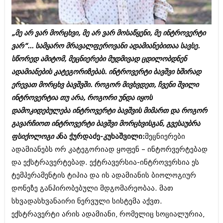
ბიზნესსიახლეები
კულინარია
გვარები
ავტორჩევები
„მე არ ვარ მორცხვი, მე არ ვარ მოსაწყენი, მე ინტროვერტი
თემიდას სასწორი
ბელადები
ვარ“... სამყარო მრავალფეროვანი ადამიანებითაა სავსე.
სწორედ ამიტომ, მეცნიერები მუდმივად ცდილობდნენ
ბიზნესსიახლეები
იუმორი
ადამიანების კატეგორიზებას. ინტროვერტი ბავშვი ხშირად
გვარები
კალეიდოსკოპი
ერევათ მორცხვ ბავშვში. როგორ მივხვდეთ, ჩვენი შვილი
ინტროვერტია თუ არა, როგორი უნდა იყოს
თემიდას სასწორი
ჰოროსკოპი და შეუცნობელი
დამოკიდებულება ინტროვერტი ბავშვის მიმართ და როგორ
იუმორი
კრიმინალი
გავარჩიოთ ინტროვერტი ბავშვი მორცხვისგან, გვესაუბრა
ფსიქოლოგი ა
ნა ქურდაძე-კუხაშვილი:
მეცნიერები
კალეიდოსკოპი
რომანი და დეტექტივი
ადამიანებს ორ კატეგორიად ყოფენ – ინტორვერტებად
ჰოროსკოპი და შეუცნობელი
სახალისო ამბები
და ექსტრავერტებად. ექტრავერსია-ინტროვერსია ეს
კრიმინალი
ტემპერამენტის ტიპია და ის ადამიანის ბიოლოგიურ
შოუბიზნესი
დონეზე განპირობებული მდგომარეობაა. მათ
რომანი და დეტექტივი
დაიჯესტი
სხვადასხვანაირი ნერვული სისტემა აქვთ.
სახალისო ამბები
ექსტრავერტი არის ადამიანი, რომელიც სოციალურია,
ქალი და მამაკაცი