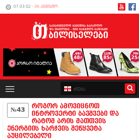
07:03:02
- 06 აგვისტო
როგორ ამოვიცნოთ
№43
კატალოგი
ინტროვერტი ბავშვები და
რატომ არის მათთვის
პოლიტიკა
ენერგიის ხარჯვის შეწყვეტა
აუცილებელი
ინტერვიუები