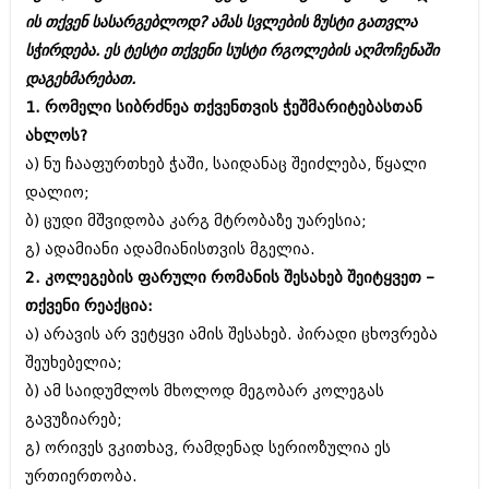
ბიზნესსიახლეები
კულინარია
ის თქვენ სასარგებლოდ? ამას სვლების ზუსტი გათვლა
სჭირდება. ეს ტესტი თქვენი სუსტი რგოლების აღმოჩენაში
გვარები
ავტორჩევები
დაგეხმარებათ.
თემიდას სასწორი
ბელადები
1. რომელი სიბრძნეა თქვენთვის ჭეშმარიტებასთან
ახლოს?
ბიზნესსიახლეები
იუმორი
ა) ნუ ჩააფურთხებ ჭაში, საიდანაც შეიძლება, წყალი
გვარები
კალეიდოსკოპი
დალიო;
ბ) ცუდი მშვიდობა კარგ მტრობაზე უარესია;
თემიდას სასწორი
ჰოროსკოპი და შეუცნობელი
გ) ადამიანი ადამიანისთვის მგელია.
იუმორი
კრიმინალი
2. კოლეგების ფარული რომანის შესახებ შეიტყვეთ –
კალეიდოსკოპი
თქვენი რეაქცია:
რომანი და დეტექტივი
ა) არავის არ ვეტყვი ამის შესახებ. პირადი ცხოვრება
ჰოროსკოპი და შეუცნობელი
სახალისო ამბები
შეუხებელია;
კრიმინალი
ბ) ამ საიდუმლოს მხოლოდ მეგობარ კოლეგას
შოუბიზნესი
გავუზიარებ;
რომანი და დეტექტივი
დაიჯესტი
გ) ორივეს ვკითხავ, რამდენად სერიოზულია ეს
სახალისო ამბები
ურთიერთობა.
ქალი და მამაკაცი