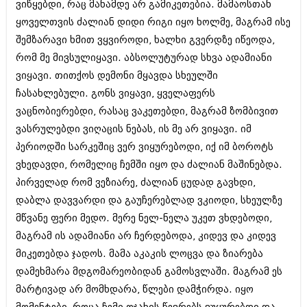
ვიწყებდი, რაც მანამდე არ გამიკეთებია. მამაოსთან
ივნისი 2010 (685)
მაისი 2010 (232)
ყოველთვის ძალიან დიდი რიგი იყო ხოლმე, მაგრამ ისე
აპრილი 2010 (229)
შემზარავი ხმით ვყვიროდი, ხალხი გვერდზე იწეოდა,
მარტი 2010 (454)
რომ მე მივსულიყავი. აბსოლუტურად სხვა ადამიანი
თებერვალი 2010 (421)
იანვარი 2010 (422)
ვიყავი. თითქოს დემონი მყავდა სხეულში
დეკემბერი 2009 (510)
ჩასახლებული. გონს ვიყავი, ყველაფერს
ნოემბერი 2009 (308)
ვაცნობიერებდი, რასაც ვაკეთებდი, მაგრამ ზომბივით
ოქტომბერი 2009 (382)
ვასრულებდი ვიღაცის ნებას, ის მე არ ვიყავი. იმ
სექტემბერი 2009 (541)
აგვისტო 2009 (14)
პერიოდში სარკეშიც ვერ ვიყურებოდი, იქ იმ ბოროტს
ივლისი 2009 (118)
ვხედავდი, რომელიც ჩემში იყო და ძალიან მაშინებდა.
თებერვალი 0216 (1)
პირველად რომ ვეზიარე, ძალიან ცუდად გავხდი,
დეკემბერი 0215 (1)
ოქტომბერი 0215 (1)
დაბლა დავვარდი და გაუჩერებლად ვკიოდი, სხეულზე
აგვისტო 0215 (2)
მწვანე ფერი მედო. მერე ნელ-ნელა უკეთ ვხდებოდი,
აგვისტო 0212 (1)
მაგრამ ის ადამიანი არ ჩერდებოდა, კიდევ და კიდევ
ივნისი 0212 (2)
ნოემბერი 0201 (1)
მიკეთებდა ჯადოს. მამა აკაკის ლოცვა და ზიარება
დამეხმარა მდგომარეობიდან გამოსვლაში. მაგრამ ეს
მარტივად არ მომხდარა, წლები დამჭირდა. იყო