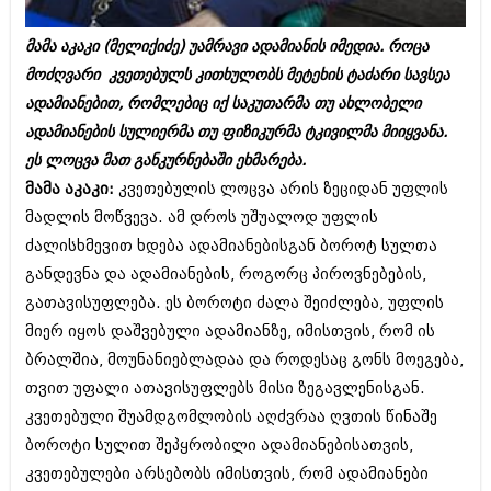
ბიზნესსიახლეები
კულინარია
მამა აკაკი (მელიქიძე) უამრავი ადამიანის იმედია. როცა
გვარები
ავტორჩევები
მოძღვარი კვეთებულს კითხულობს მეტეხის ტაძარი სავსეა
თემიდას სასწორი
ბელადები
ადამიანებით, რომლებიც იქ საკუთარმა თუ ახლობელი
ადამიანების სულიერმა თუ ფიზიკურმა ტკივილმა მიიყვანა.
ბიზნესსიახლეები
იუმორი
ეს ლოცვა მათ განკურნებაში ეხმარება.
გვარები
კალეიდოსკოპი
მამა აკაკი:
კვეთებულის ლოცვა არის ზეციდან უფლის
მადლის მოწვევა. ამ დროს უშუალოდ უფლის
თემიდას სასწორი
ჰოროსკოპი და შეუცნობელი
ძალისხმევით ხდება ადამიანებისგან ბოროტ სულთა
იუმორი
კრიმინალი
განდევნა და ადამიანების, როგორც პიროვნებების,
გათავისუფლება. ეს ბოროტი ძალა შეიძლება, უფლის
კალეიდოსკოპი
რომანი და დეტექტივი
მიერ იყოს დაშვებული ადამიანზე, იმისთვის, რომ ის
ჰოროსკოპი და შეუცნობელი
სახალისო ამბები
ბრალშია, მოუნანიებლადაა და როდესაც გონს მოეგება,
კრიმინალი
თვით უფალი ათავისუფლებს მისი ზეგავლენისგან.
შოუბიზნესი
კვეთებული შუამდგომლობის აღძვრაა ღვთის წინაშე
რომანი და დეტექტივი
დაიჯესტი
ბოროტი სულით შეპყრობილი ადამიანებისათვის,
სახალისო ამბები
კვეთებულები არსებობს იმისთვის, რომ ადამიანები
ქალი და მამაკაცი