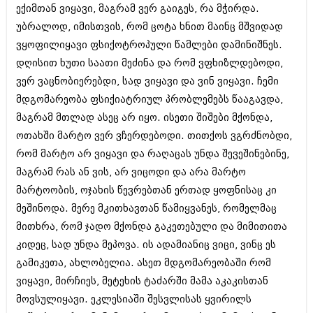
ექიმთან ვიყავი, მაგრამ ვერ გაიგეს, რა მჭირდა.
აპრილი 2012 (294)
მარტი 2012 (259)
უბრალოდ, იმისთვის, რომ ცოტა ხნით მაინც მშვიდად
თებერვალი 2012 (376)
ვყოფილიყავი ფსიქოტროპული წამლები დამინიშნეს.
იანვარი 2012 (322)
დღისით ხუთი საათი მეძინა და რომ ვფხიზლდებოდი,
ნოემბერი 2011 (471)
ვერ ვაცნობიერებდი, სად ვიყავი და ვინ ვიყავი. ჩემი
ოქტომბერი 2011 (754)
სექტემბერი 2011 (407)
მდგომარეობა ფსიქიატრიულ პრობლემებს წააგავდა,
აგვისტო 2011 (249)
მაგრამ მთლად ასეც არ იყო. ისეთი შიშები მქონდა,
ივლისი 2011 (400)
ოთახში მარტო ვერ ვჩერდებოდი. თითქოს ვგრძნობდი,
ივნისი 2011 (438)
მაისი 2011 (415)
რომ მარტო არ ვიყავი და რაღაცას უნდა შევეშინებინე,
აპრილი 2011 (294)
მაგრამ რას ან ვის, არ ვიცოდი და არა მარტო
მარტი 2011 (654)
მარტოობის, ოჯახის წევრებთან ერთად ყოფნისაც კი
თებერვალი 2011 (329)
იანვარი 2011 (647)
მეშინოდა. მერე მკითხავთან წამიყვანეს, რომელმაც
(157)
მითხრა, რომ ჯადო მქონდა გაკეთებული და მიმითითა
დეკემბერი 2010 (881)
კიდეც, სად უნდა მეპოვა. ის ადამიანიც ვიცი, ვინც ეს
ნოემბერი 2010 (422)
გამიკეთა, ახლობელია. ასეთ მდგომარეობაში რომ
ოქტომბერი 2010 (341)
სექტემბერი 2010 (449)
ვიყავი, მირჩიეს, მეტეხის ტაძარში მამა აკაკისთან
აგვისტო 2010 (461)
მოვსულიყავი. ეკლესიაში შესვლისას ყვირილს
ივლისი 2010 (556)