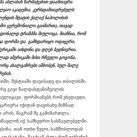
ნმა ახლახან წარმატებით დაამთავრა
17 (261)
ზღვაო აკადემია. კურსდამთავრებულს
7 (212)
 (233)
ენდის შტატის ქალაქ ნაპოლისის
 (265)
იმო ცერემონიალი გაიმართა, თავად
 (216)
 დონალდ ტრამპმა მიულოცა. მიაჩნია, რომ
 (220)
 (212)
ეცვა ფორმა და გამხდარიყო ოფიცერი,
17 (205)
რიკაში აიხდინა და დღეს ბედნიერია.
7 (246)
ლად ამერიკაში მისი რჩეული გოგონა,
16 (207)
6 (207)
ორც ახალგაზრები ამბობენ, სულ მალე
16 (257)
ებას.
16 (224)
ეთში, მესტიაში დავიბადე და თბილისში
6 (258)
ვრე გივი ზალდასტანიშვილის
 (211)
 (221)
სულიყავი. ფორმიანებს რომ ვხედავდი,
 (261)
არიერა იქიდან დავისახე მიზნად.
 (215)
 არის, მაგრამ მე გამიმართლა.
 (200)
16 (250)
სწავლონ იქ, სამხედრო სასწავლებელში.
6 (206)
ებინა. თან ოთხი წელი, სამშობლოდან
15 (207)