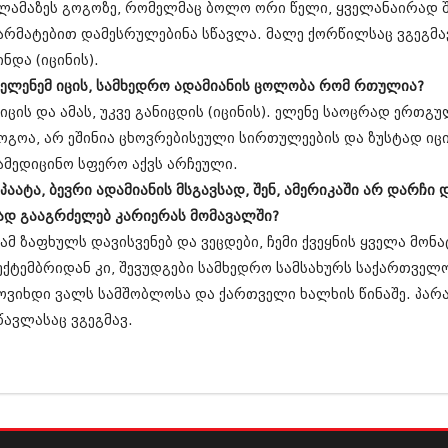
აპრილი 2010
ლამაზეს გოგოზე, რომელმაც ბოლო ორი წელი, ყველანაირად შე
მარტი 2010
არმატებით დამესრულებინა სწავლა. მალე ქორწილსაც ვგეგმა
თებერვალი 20
ინდა (იცინის).
იანვარი 201
დეკემბერი 20
 ელენემ იცის, სამხედრო ადამიანის ცოლობა რომ რთულია?
ნოემბერი 200
 იცის და ამას, უკვე განიცდის (იცინის). ელენე საოცრად ერთ
ოქტომბერი 20
ოგოა, არ ეშინია ცხოვრებისეული სირთულეების და ზუსტად იცი
სექტემბერი 20
აგვისტო 200
ამედიცინო სფერო აქვს არჩეული.
ივლისი 2009
 პაატა, ბევრი ადამიანის მსგავსად, შენ, ამერიკაში არ დარჩი
თებერვალი 0
ად გააგრძელებ კარიერას მომავალში?
დეკემბერი 0
ოქტომბერი 0
 ამ ზაფხულს დავისვენებ და ვეცდები, ჩემი ქვეყნის ყველა მ
აგვისტო 02
ექტემბრიდან კი, შევუდგები სამხედრო სამსახურს საქართველ
აგვისტო 02
ოვიხდი ვალს სამშობლოსა და ქართველი ხალხის წინაშე. პა
ივნისი 021
წავლასაც ვგეგმავ.
ნოემბერი 02