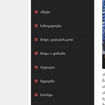
კ
ამბები
საზოგადოება
მოდი, ვილაპარაკოთ
მოდა + დიზაინი
რელიგია
ა
მ
მედიცინა
ა
ა
სპორტი
ბ