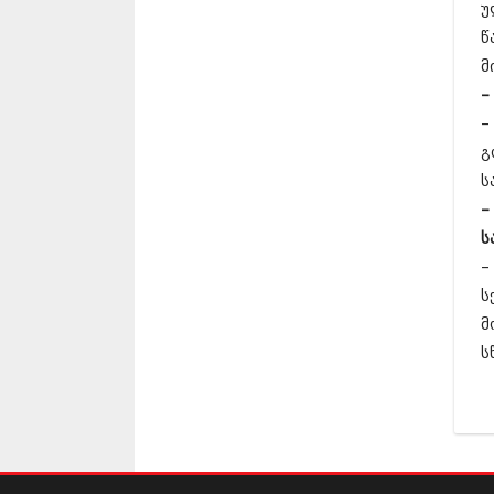
უ
წ
მ
–
–
გ
ს
–
ს
–
ს
მ
ს