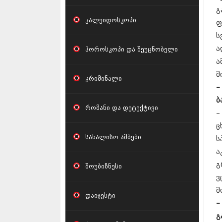
გ
კალეიდოსკოპი
ფ
ს
ა
ჰოროსკოპი და შეუცნობელი
ა
მ
კრიმინალი
–
ბ
რომანი და დეტექტივი
–
ც
სახალისო ამბები
ს
ა
გ
შოუბიზნესი
ვ
მ
დაიჯესტი
–
გ