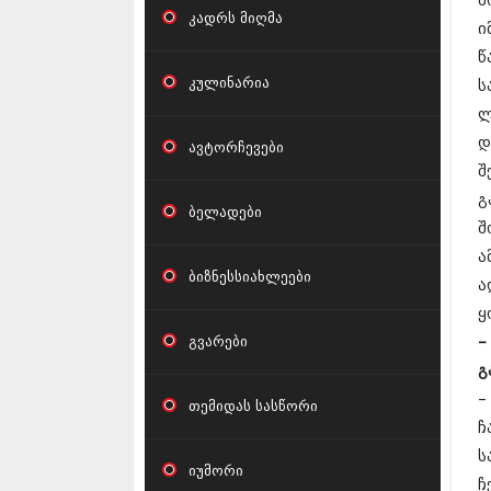
შ
კადრს მიღმა
ი
წ
კულინარია
ს
ლ
დ
ავტორჩევები
შ
გ
ბელადები
შ
ა
ბიზნესსიახლეები
ა
ყ
გვარები
–
გ
–
თემიდას სასწორი
ჩ
ს
იუმორი
ჩ