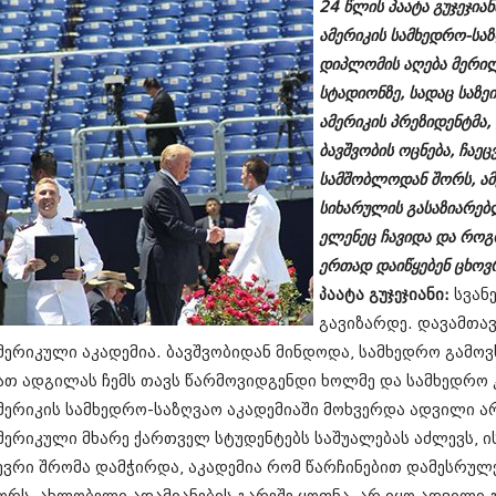
24 წლის პაატა გუჯეჯია
სექტემბერი 20
ანდელაკი
ამერიკის სამხედრო-სა
აგვისტო 201
ივლისი 2017
დიპლომის აღება მერილ
ივნისი 2017
სტადიონზე, სადაც საზე
მაისი 2017
ამერიკის პრეზიდენტმა,
აპრილი 2017
მარტი 2017
ბავშვობის ოცნება, ჩა
თებერვალი 20
სამშობლოდან შორს, ამე
იანვარი 201
სიხარულის გასაზიარებ
დეკემბერი 20
ნოემბერი 201
ელენეც ჩავიდა და როგ
ოქტომბერი 20
ერთად დაიწყებენ ცხოვრ
სექტემბერი 20
პაატა გუჯეჯიანი:
სვან
აგვისტო 201
გავიზარდე. დავამთა
ივლისი 2016
ივნისი 2016
მერიკული აკადემია. ბავშვობიდან მინდოდა, სამხედრო გამოვ
მაისი 2016
ათ ადგილას ჩემს თავს წარმოვიდგენდი ხოლმე და სამხედრო კ
აპრილი 2016
მერიკის სამხედრო-საზღვაო აკადემიაში მოხვერდა ადვილი არ
მარტი 2016
თებერვალი 20
მერიკული მხარე ქართველ სტუდენტებს საშუალებას აძლევს, ი
იანვარი 201
ევრი შრომა დამჭირდა, აკადემია რომ წარჩინებით დამესრულ
დეკემბერი 20