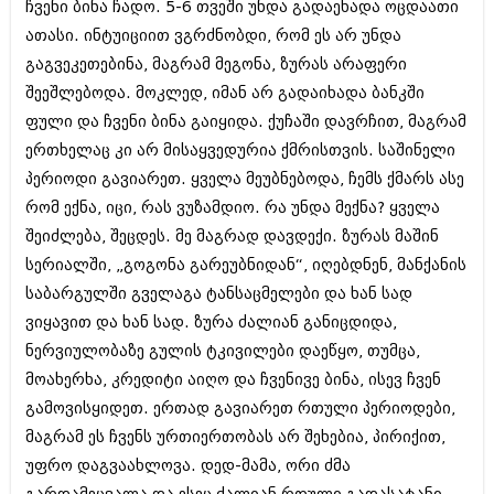
ჩვენი ბინა ჩადო. 5-6 თვეში უნდა გადაეხადა ოცდაათი
ივნისი 2010 (685)
მაისი 2010 (232)
ათასი. ინტუიციით ვგრძნობდი, რომ ეს არ უნდა
აპრილი 2010 (229)
გაგვეკეთებინა, მაგრამ მეგონა, ზურას არაფერი
მარტი 2010 (454)
შეეშლებოდა. მოკლედ, იმან არ გადაიხადა ბანკში
თებერვალი 2010 (421)
იანვარი 2010 (422)
ფული და ჩვენი ბინა გაიყიდა. ქუჩაში დავრჩით, მაგრამ
დეკემბერი 2009 (510)
ერთხელაც კი არ მისაყვედურია ქმრისთვის. საშინელი
ნოემბერი 2009 (308)
პერიოდი გავიარეთ. ყველა მეუბნებოდა, ჩემს ქმარს ასე
ოქტომბერი 2009 (382)
რომ ექნა, იცი, რას ვუზამდიო. რა უნდა მექნა? ყველა
სექტემბერი 2009 (541)
აგვისტო 2009 (14)
შეიძლება, შეცდეს. მე მაგრად დავდექი. ზურას მაშინ
ივლისი 2009 (118)
სერიალში, „გოგონა გარეუბნიდან“, იღებდნენ, მანქანის
თებერვალი 0216 (1)
საბარგულში გველაგა ტანსაცმელები და ხან სად
დეკემბერი 0215 (1)
ოქტომბერი 0215 (1)
ვიყავით და ხან სად. ზურა ძალიან განიცდიდა,
აგვისტო 0215 (2)
ნერვიულობაზე გულის ტკივილები დაეწყო, თუმცა,
აგვისტო 0212 (1)
მოახერხა, კრედიტი აიღო და ჩვენივე ბინა, ისევ ჩვენ
ივნისი 0212 (2)
ნოემბერი 0201 (1)
გამოვისყიდეთ. ერთად გავიარეთ რთული პერიოდები,
მაგრამ ეს ჩვენს ურთიერთობას არ შეხებია, პირიქით,
უფრო დაგვაახლოვა. დედ-მამა, ორი ძმა