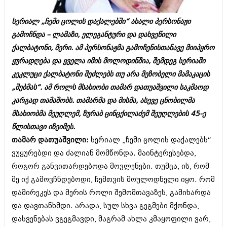
ბიზნესსიახლეები
კულინარია
სერიალ „ჩემი ცოლის დაქალებში“ ახალი პერსონაჟი
გვარები
ავტორჩევები
გამოჩნდა – ლამაზი, ელეგანტური და დახვეწილი
თემიდას სასწორი
ბელადები
ქალბატონი, მერი. ამ პერსონაჟმა გამოჩენისთანავე მიიპყრო
ყურადღება და ყველა იმის მოლოდინშია, შემდეგ სერიაში
ბიზნესსიახლეები
იუმორი
კეკლუცი ქალბატონი შეძლებს თუ არა მეზობელი მამაკაცის
გვარები
კალეიდოსკოპი
„შებმას“. ამ როლს მსახიობი თამარ დათუაშვილი საკმაოდ
კარგად თამაშობს. თამარმა და მისმა, ასევე ცნობილმა
თემიდას სასწორი
ჰოროსკოპი და შეუცნობელი
მსახიობმა მეუღლემ, ზურაბ ცინცქილაძემ შეუღლების 45-ე
იუმორი
კრიმინალი
წლისთავი იზეიმეს.
თამარ დათუაშვილი:
სერიალ „ჩემი ცოლის დაქალებს“
კალეიდოსკოპი
რომანი და დეტექტივი
ვუყურებდი და ძალიან მომწონდა. მაინტერესებდა,
ჰოროსკოპი და შეუცნობელი
სახალისო ამბები
როგორ განვითარდებოდა მოვლენები. თუმცა, ის, რომ
კრიმინალი
მე იქ გამოვჩნდებოდი, ჩემთვის მოულოდნელი იყო. რომ
შოუბიზნესი
დამირეკეს და მერის როლი შემომთავაზეს, გამიხარდა
რომანი და დეტექტივი
დაიჯესტი
და დავთანხმდი. არადა, სულ სხვა გეგმები მქონდა,
სახალისო ამბები
დასვენებას ვგეგმავდი, მაგრამ ახლა კმაყოფილი ვარ,
ქალი და მამაკაცი