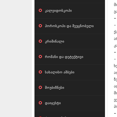
მ
კალეიდოსკოპი
ვ
–
–
ჰოროსკოპი და შეუცნობელი
ქ
ა
კრიმინალი
კ
–
რომანი და დეტექტივი
–
ხ
სახალისო ამბები
ა
ზ
ა
შოუბიზნესი
მ
ვ
დაიჯესტი
პ
–