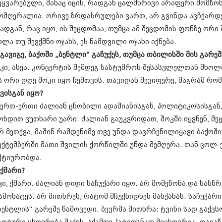
აპრილი 2010
ეყვარებული, მანაც იცის, რადგან ცალმხრივი არაფერი მომწო
მარტი 2010
ომღერალია. ორივე ზრდასრულები ვართ, არ გვინდა ავჩქარდეთ.
თებერვალი 20
ადგან, რაც იყო, ის შეცდომაა, თუმცა ამ შეცდომის ფონზე ორი
იანვარი 201
დეკემბერი 20
ხლა თუ შევქმნი ოჯახს, ეს ნამდვილი ოჯახი იქნება.
ნოემბერი 200
 გავიგე, ბაქოში „ბენტლი“ გაჩუქეს, თუმცა თბილისში მის გარე
ოქტომბერი 20
 კი, ასეა. კონცერტის შემდეგ სასტუმროს შესასვლელთან მხო
სექტემბერი 20
აგვისტო 200
ს ორი დღე შოკი იყო ჩემთვის. თავიდან შევიფერე, მაგრამ რომ
ივლისი 2009
 ვისგან იყო?
თებერვალი 0
 ერთ-ერთი ძალიან ცნობილი ადამიანისგან, პოლიტიკოსისგან,
დეკემბერი 0
ოხდით ვუთხარი უარი. ძალიან გაუკვრიდათ, შოკში იყვნენ, მე
ოქტომბერი 0
აგვისტო 02
რ მეთქვა, მაშინ რამდენიმე თვე უნდა დავრჩენილიყავი ბაქოში
აგვისტო 02
ექტემბერში მათი შვილის ქორწილში უნდა მემღერა. თან ცოლ
ივნისი 021
ქტიურობდა.
ნოემბერი 02
 ქმარი?
კი, ქმარი. ძალიან დიდი საჩუქარი იყო. არ მომეწონა და სასწ
ამოხატეს. არ მითხრეს, რატომ მჩუქნიდნენ მანქანას. საჩუქარ
ბენტლის“ გარეშე წამოვედი. ბევრმა მითხრა: ტვინი სად გაქვსო