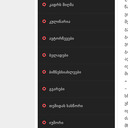
კადრს მიღმა
წ
ვ
კულინარია
მ
გ
გ
ავტორჩევები
ვ
გ
ბელადები
ა
ი
ბიზნესსიახლეები
მ
–
–
გვარები
ს
ვ
თემიდას სასწორი
ი
ძ
იუმორი
მ