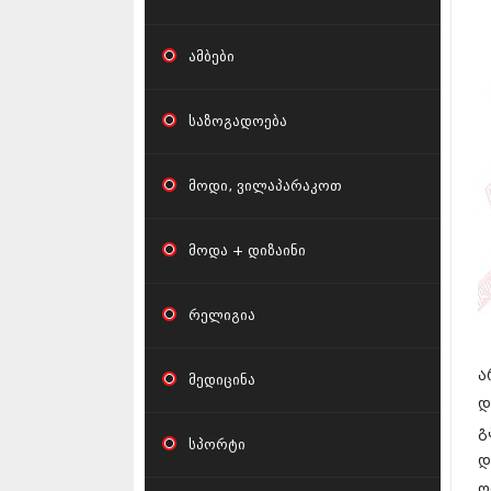
ნ
კ
ამბები
საზოგადოება
მოდი, ვილაპარაკოთ
მოდა + დიზაინი
რელიგია
ა
მედიცინა
დ
გ
სპორტი
დ
ღ