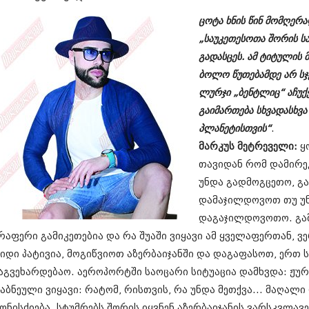
სექტემბერი 20
ინო
ცოტა ხნის წინ მომღერ
აგვისტო 201
ანდელაკი
ივლისი 2017
„საუკეთესოთა შორის ს
ივნისი 2017
გადასცეს. ამ ტიტულის
მაისი 2017
ბოლო წუთებამდე არ სჯე
აპრილი 2017
მარტი 2017
ლურჯი „ბენტლიც“ აჩუქ
თებერვალი 20
გაიმართება სხვადასხვა 
იანვარი 201
პლანეტისთვის“
.
დეკემბერი 20
მ
არკუს მეტრეველი:
ყ
ნოემბერი 201
ოქტომბერი 20
თავიდან რომ დამირეკ
სექტემბერი 20
უნდა გადმოგცეთო, გა
აგვისტო 201
დამაჯილდოვოთ თუ უნ
ივლისი 2016
ივნისი 2016
დაგაჯილდოვოთო. გამი
მაისი 2016
რაფერი გამიკეთებია და რა შუაში ვიყავი ამ ყველაფერთან, ვერ
აპრილი 2016
იდი პატივია, მოგიწვიოთ აზერბაიჯანში და დაგაფასოთ, ერთ ს
მარტი 2016
თებერვალი 20
აგვეხარდებაო. აეროპორტში საოცარი სიტუაცია დამხვდა: ჟურ
იანვარი 201
აბნეული ვიყავი: რატომ, რისთვის, რა უნდა მეთქვა... მაღალ
დეკემბერი 20
ონისძიება. სტუმრებს შორის იყვნენ აზერბაიჯანის ვარსკვლავე