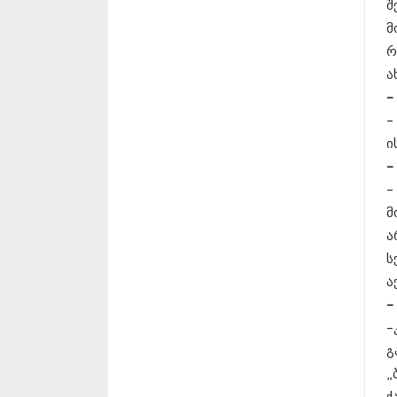
შ
მ
რ
ა
–
–
ი
–
–
მ
ა
ს
ა
–
–
გ
„