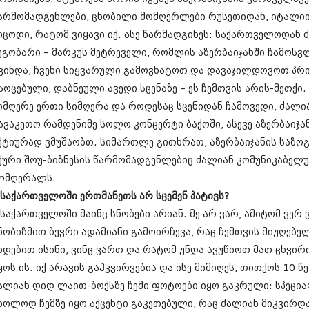
ნოემბერი 201
არმომადგენლები, ცნობილი მომღერლები რუსეთიდან, იტალიი
ოქტომბერი 20
სექტემბერი 20
იცოდი, რატომ ვიყავი იქ. ასე წარმადგინეს: საქართველოდან 
აგვისტო 201
ეგობარი – მარკუს მეტრეველი, რომლის აზერბაიჯანში ჩამოსვლ
ივლისი 2015
ვინდა, ჩვენი სიყვარული გამოვხატოთ და დავაჯილდოვოთ პრი
ივნისი 2015
მაისი 2015
აოცებული, დაბნეული ავედი სცენაზე – ეს ჩემთვის არის-მეთქი.
აპრილი 2015
იმღერე ერთი სიმღერა და როდესაც სცენიდან ჩამოვედი, ძალია
მარტი 2015
ავაკეთო რამდენიმე სოლო კონცერტი ბაქოში, ასევე აზერბაიჯან
თებერვალი 20
იანვარი 201
ქტიურად ვმუშაობთ. სიმართლე გითხრათ, აზერბაიჯანის საზო
დეკემბერი 20
ქური შოუ-ბიზნესის წარმომადგენლებიც ძალიან კომუნიკაბელურ
ნოემბერი 201
ომღერალს.
ოქტომბერი 20
 საქართველოში ერთმანეთს არ სცემენ პატივს?
სექტემბერი 20
აგვისტო 201
 საქართველოში მაინც სნობები არიან. მე არ ვარ, ამიტომ ვერ
ივლისი 2014
ნობიზმით ბევრი ადამიანი გამოირჩევა, რაც ჩემთვის მიუღებე
ივნისი 2014
ხდებით ისინი, ვინც ვართ და რატომ უნდა ავუწიოთ მათ ცხვირ
მაისი 2014
აპრილი 2014
ყოს ის. იქ არავის გაჰკვირვებია და ისე მიმიღეს, თითქოს 10 წ
მარტი 2014
ალიან დიდ ლაით-ბოქსზე ჩემი ფოტოები იყო გაკრული: სპეცია
თებერვალი 20
ხოლოდ ჩემზე იყო აქცენტი გაკეთებული, რაც ძალიან მიკვირდ
იანვარი 201