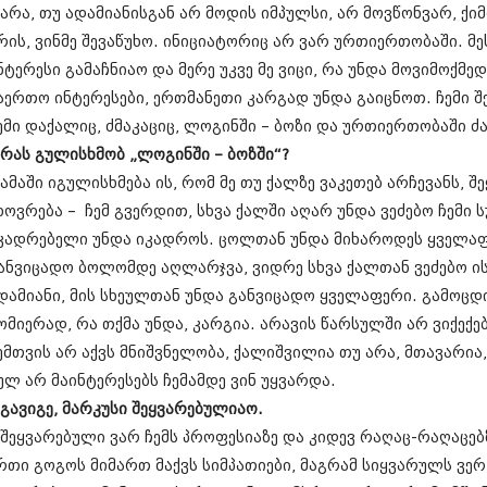
თებერვალი 20
 არა, თუ ადამიანისგან არ მოდის იმპულსი, არ მოვწონვარ, ქიმ
იანვარი 201
რის, ვინმე შევაწუხო. ინიციატორიც არ ვარ ურთიერთობაში. მე
ნოემბერი 201
ნტერესი გამაჩნიაო და მერე უკვე მე ვიცი, რა უნდა მოვიმოქმე
ოქტომბერი 20
სექტემბერი 20
აერთო ინტერესები, ერთმანეთი კარგად უნდა გაიცნოთ. ჩემი შ
აგვისტო 201
ემი დაქალიც, ძმაკაციც, ლოგინში – ბოზი და ურთიერთობაში ძ
ივლისი 2011
 რას გულისხმობ „ლოგინში – ბოზში“?
ივნისი 2011
 ამაში იგულისხმება ის, რომ მე თუ ქალზე ვაკეთებ არჩევანს, 
მაისი 2011
აპრილი 2011
ხოვრება – ჩემ გვერდით, სხვა ქალში აღარ უნდა ვეძებო ჩემი
მარტი 2011
კადრებელი უნდა იკადროს. ცოლთან უნდა მიხაროდეს ყველაფ
თებერვალი 20
ანვიცადო ბოლომდე აღლარჯვა, ვიდრე სხვა ქალთან ვეძებო ის,
იანვარი 201
(157)
დამიანი, მის სხეულთან უნდა განვიცადო ყველაფერი. გამოცდ
დეკემბერი 20
ომიერად, რა თქმა უნდა, კარგია. არავის წარსულში არ ვიქექებ
ნოემბერი 201
ემთვის არ აქვს მნიშვნელობა, ქალიშვილია თუ არა, მთავარია
ოქტომბერი 20
სექტემბერი 20
ულ არ მაინტერესებს ჩემამდე ვინ უყვარდა.
აგვისტო 201
 გავიგე, მარკუსი შეყვარებულიაო.
ივლისი 2010
 შეყვარებული ვარ ჩემს პროფესიაზე და კიდევ რაღაც-რაღაცებზ
ივნისი 2010
რთი გოგოს მიმართ მაქვს სიმპათიები, მაგრამ სიყვარულს ვერ
მაისი 2010