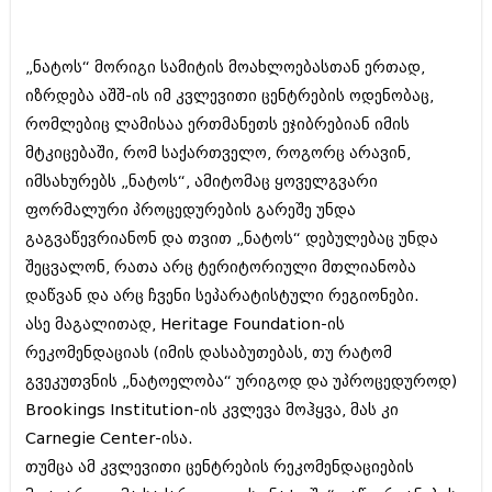
ბიზნესსიახლეები
კულინარია
გვარები
ავტორჩევები
„ნატოს“ მორიგი სამიტის მოახლოებასთან ერთად,
იზრდება აშშ-ის იმ კვლევითი ცენტრების ოდენობაც,
თემიდას სასწორი
ბელადები
რომლებიც ლამისაა ერთმანეთს ეჯიბრებიან იმის
ბიზნესსიახლეები
იუმორი
მტკიცებაში, რომ საქართველო, როგორც არავინ,
იმსახურებს „ნატოს“, ამიტომაც ყოველგვარი
გვარები
კალეიდოსკოპი
ფორმალური პროცედურების გარეშე უნდა
თემიდას სასწორი
ჰოროსკოპი და შეუცნობელი
გაგვაწევრიანონ და თვით „ნატოს“ დებულებაც უნდა
იუმორი
შეცვალონ, რათა არც ტერიტორიული მთლიანობა
კრიმინალი
დაწვან და არც ჩვენი სეპარატისტული რეგიონები.
კალეიდოსკოპი
რომანი და დეტექტივი
ასე მაგალითად, Heritage Foundation-ის
ჰოროსკოპი და შეუცნობელი
რეკომენდაციას (იმის დასაბუთებას, თუ რატომ
სახალისო ამბები
გვეკუთვნის „ნატოელობა“ ურიგოდ და უპროცედუროდ)
კრიმინალი
შოუბიზნესი
Brookings Institution-ის კვლევა მოჰყვა, მას კი
რომანი და დეტექტივი
Carnegie Center-ისა.
დაიჯესტი
სახალისო ამბები
თუმცა ამ კვლევითი ცენტრების რეკომენდაციების
ქალი და მამაკაცი