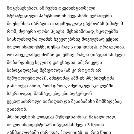
ბიზნესსიახლეები
კულინარია
მოგეხსენებათ, ამ ჩვენი ოკეანისგაღმელი
გვარები
სტრატეგიული პარტნიორის ქვეყანაში ვერაფერი
ავტორჩევები
მოუხერხეს იარაღით თავისუფლად ვაჭრობას (იმიტომ
თემიდას სასწორი
ბელადები
რომ, ძლიერი ლობი ჰყავს), შესაბამისად, სკოლებში
ბიზნესსიახლეები
იუმორი
სისხლისღვრა ლამის ჩვეულებრივ მოვლენად ექცათ.
ბოლო ინციდენტს, თუმცა რაღა ინციდენტს, ტრაგედიას,
გვარები
კალეიდოსკოპი
ორ ათეულამდე მოზარდი ემსხვერპლა (თავდამსხმელი
თემიდას სასწორი
ჰოროსკოპი და შეუცნობელი
მოზარდისვე ხელით) და ცხადია, ამერიკელი
საზოგადოებაც შეშფოთდა (ან კი როგორ არ
იუმორი
კრიმინალი
შეშფოთდებოდა?!), ამიტომაც აშშ-ის პრეზიდენტმა
კალეიდოსკოპი
რომანი და დეტექტივი
გამოთქვა აზრი, რომ დროა, ამერიკულ სკოლებში
საერთოდაც მასწავლებლები აღჭურვონ
ჰოროსკოპი და შეუცნობელი
სახალისო ამბები
ცეცხლსასროლი იარაღით და შესაბამისი მომზადებაც
კრიმინალი
შოუბიზნესი
გაიარონ.
რომანი და დეტექტივი
პრეზიდენტის ლოგიკა შემდეგნაირია: მაგალითად,
დაიჯესტი
ბოლო ინციდენტისას თავდამსხმელი 3 წუთის
სახალისო ამბები
ქალი და მამაკაცი
განმავლობაში ისროდა. პოლიციას კი რვა წუთი