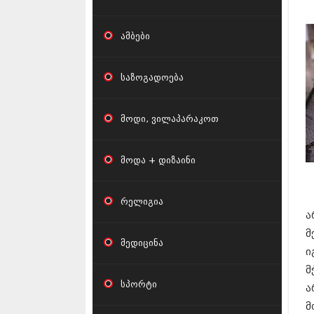
ფ
ამბები
საზოგადოება
მოდი, ვილაპარაკოთ
მოდა + დიზაინი
რელიგია
ა
მ
მედიცინა
ი
მ
სპორტი
ა
მ