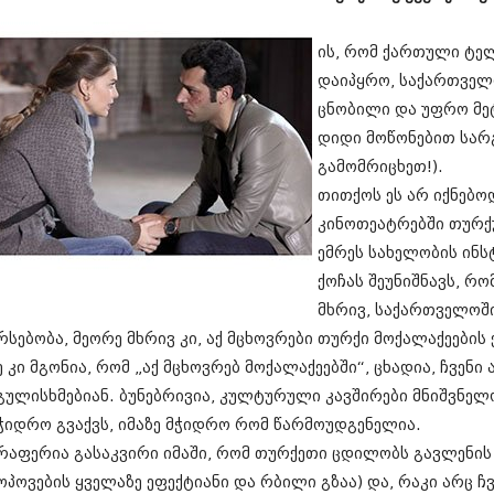
არესაშვილი
სექტემბერი 20
აგვისტო 201
​ის, რომ ქართული ტ
ივლისი 2017
დაიპყრო, საქართვე
ივნისი 2017
მაისი 2017
ცნობილი და უფრო მეტ
აპრილი 2017
დიდი მოწონებით სარ
მარტი 2017
გამომრიცხეთ!).
თებერვალი 20
იანვარი 201
თითქოს ეს არ იქნებო
დეკემბერი 20
კინოთეატრებში თურქ
ნოემბერი 201
ემრეს სახელობის ინ
ოქტომბერი 20
სექტემბერი 20
ქოჩას შეუნიშნავს, რ
აგვისტო 201
მხრივ, საქართველოში
ივლისი 2016
რსებობა, მეორე მხრივ კი, აქ მცხოვრები თურქი მოქალაქეების
ივნისი 2016
ე კი მგონია, რომ „აქ მცხოვრებ მოქალაქეებში“, ცხადია, ჩვენ
მაისი 2016
აპრილი 2016
გულისხმებიან. ბუნებრივია, კულტურული კავშირები მნიშვნელ
მარტი 2016
ჭიდრო გვაქვს, იმაზე მჭიდრო რომ წარმოუდგენელია.
თებერვალი 20
რაფერია გასაკვირი იმაში, რომ თურქეთი ცდილობს გავლენის 
იანვარი 201
დეკემბერი 20
ოპოვების ყველაზე ეფექტიანი და რბილი გზაა) და, რაკი არც ჩ