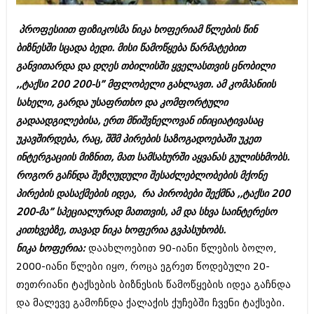
ბიზნესსიახლეები
კულინარია
პროფესიით ფიზიკოსმა ნიკა ხოფერიამ წლების წინ
გვარები
ავტორჩევები
ბიზნესში სცადა ბედი. მისი წამოწყება წარმატებით
თემიდას სასწორი
ბელადები
განვითარდა და დღეს თბილისში ყველასთვის ცნობილი
,,ტაქსი 200 200-ს” მფლობელი გახლავთ. ამ კომპანიის
ბიზნესსიახლეები
იუმორი
სახელი, გარდა უსაფრთხო და კომფორტული
გვარები
კალეიდოსკოპი
გადაადგილებისა, ერთ მნიშვნელოვან ინიციატივასაც
უკავშირდება, რაც, შშმ პირების საზოგადოებაში უკეთ
თემიდას სასწორი
ჰოროსკოპი და შეუცნობელი
ინტერგაციის მიზნით, მათ სამსახურში აყვანას გულისხმობს.
იუმორი
კრიმინალი
როგორ გაჩნდა შეზღუდული შესაძლებლობების მქონე
პირების დასაქმების იდეა, რა პირობები შექმნა ,,ტაქსი 200
კალეიდოსკოპი
რომანი და დეტექტივი
200-მა” სპეციალურად მათთვის, ამ და სხვა საინტერესო
ჰოროსკოპი და შეუცნობელი
სახალისო ამბები
კითხვებზე, თავად ნიკა ხოფერია გვპასუხობს.
კრიმინალი
ნიკა ხოფერია:
დაახლოებით 90-იანი წლების ბოლო,
შოუბიზნესი
2000-იანი წლები იყო, როცა ეგრეთ წოდებული 20-
რომანი და დეტექტივი
დაიჯესტი
თეთრიანი ტაქსების ბიზნესის წამოწყების იდეა გაჩნდა
სახალისო ამბები
და მალევე გამოჩნდა ქალაქის ქუჩებში ჩვენი ტაქსები.
ქალი და მამაკაცი