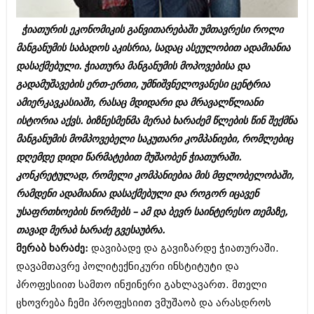
ბიზნესსიახლეები
კულინარია
ჭიათურის ეკონომიკის განვითარებაში უმთავრესი როლი
გვარები
ავტორჩევები
მანგანუმის საბადოს აკისრია, სადაც ასეულობით ადამიანია
თემიდას სასწორი
ბელადები
დასაქმებული. ჭიათურა მანგანუმის მოპოვებისა და
გადამუშავების ერთ-ერთი, უმნიშვნელოვანესი ცენტრია
ბიზნესსიახლეები
იუმორი
ამიერკავკასიაში, რასაც მდიდარი და მრავალწლიანი
გვარები
კალეიდოსკოპი
ისტორია აქვს. ბიზნესმენმა მერაბ ხარაძემ წლების წინ შექმნა
მანგანუმის მომპოვებელი საკუთარი კომპანიები, რომლებიც
თემიდას სასწორი
ჰოროსკოპი და შეუცნობელი
დღემდე დიდი წარმატებით მუშაობენ ჭიათურაში.
იუმორი
კრიმინალი
კონკრეტულად, რომელი კომპანიებია მის მფლობელობაში,
რამდენი ადამიანია დასაქმებული და როგორ იცავენ
კალეიდოსკოპი
რომანი და დეტექტივი
უსაფრთხოების ნორმებს – ამ და ბევრ საინტერესო თემაზე,
ჰოროსკოპი და შეუცნობელი
სახალისო ამბები
თავად მერაბ ხარაძე გვესაუბრა.
კრიმინალი
მერაბ ხარაძე:
დავიბადე და გავიზარდე ჭიათურაში.
შოუბიზნესი
დავამთავრე პოლიტექნიკური ინსტიტუტი და
რომანი და დეტექტივი
დაიჯესტი
პროფესიით სამთო ინჟინერი გახლავართ. მთელი
სახალისო ამბები
ცხოვრება ჩემი პროფესიით ვმუშაობ და არასდროს
ქალი და მამაკაცი