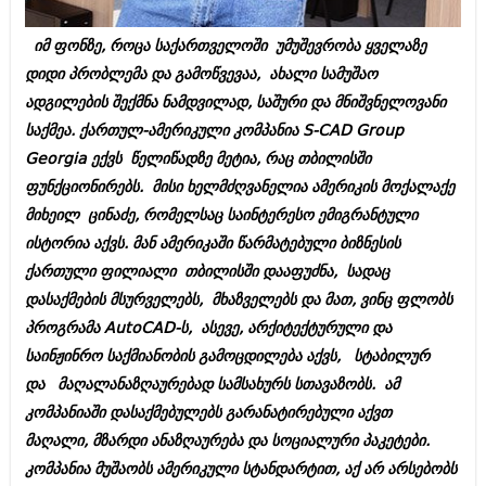
ბიზნესსიახლეები
კულინარია
იმ ფონზე, როცა საქართველოში უმუშევრობა ყველაზე
გვარები
ავტორჩევები
დიდი პრობლემა და გამოწვევაა, ახალი სამუშაო
თემიდას სასწორი
ბელადები
ადგილების შექმნა ნამდვილად, საშური და მნიშვნელოვანი
საქმეა. ქართულ-ამერიკული კომპანია S-CAD Group
ბიზნესსიახლეები
იუმორი
Georgia ექვს წელიწადზე მეტია, რაც თბილისში
გვარები
კალეიდოსკოპი
ფუნქციონირებს. მისი ხელმძღვანელია ამერიკის მოქალაქე
მიხეილ ცინაძე, რომელსაც საინტერესო ემიგრანტული
თემიდას სასწორი
ჰოროსკოპი და შეუცნობელი
ისტორია აქვს. მან ამერიკაში წარმატებული ბიზნესის
იუმორი
კრიმინალი
ქართული ფილიალი თბილისში დააფუძნა, სადაც
დასაქმების მსურველებს, მხაზველებს და მათ, ვინც ფლობს
კალეიდოსკოპი
რომანი და დეტექტივი
პროგრამა AutoCAD-ს, ასევე, არქიტექტურული და
ჰოროსკოპი და შეუცნობელი
სახალისო ამბები
საინჟინრო საქმიანობის გამოცდილება აქვს, სტაბილურ
კრიმინალი
და მაღალანაზღაურებად სამსახურს სთავაზობს. ამ
შოუბიზნესი
კომპანიაში დასაქმებულებს გარანატირებული აქვთ
რომანი და დეტექტივი
დაიჯესტი
მაღალი, მზარდი ანაზღაურება და სოციალური პაკეტები.
სახალისო ამბები
კომპანია მუშაობს ამერიკული სტანდარტით, აქ არ არსებობს
ქალი და მამაკაცი