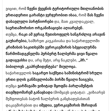
ბიზნესსიახლეები
კულინარია
ვიცით, რომ
ჩვენი ქვეყნის ტერიტორიული მთლიანობის
გვარები
ავტორჩევები
ერთადერთი გარანტი ჯერჯერობით ისაა,
რომ
მას ჩვენი
დასავლელი პარტნიორები
და, მათ კვალდაკვალ,
თემიდას სასწორი
ბელადები
საერთაშორისო ორგანიზაციები აღიარებენ.
ბიზნესსიახლეები
იუმორი
თუმცა,
რაკი ამ ვერაგ წუთისოფელს ხანგრძლივ არავინ
გაუხარებია,
სამხრეთ კავკასიასა და საქართველოში
გვარები
კალეიდოსკოპი
კრიზისის საკითხებში ევროკავშირის სპეციალურმა
თემიდას სასწორი
ჰოროსკოპი და შეუცნობელი
წარმომადგენელმა ჰერბერტ ზალბერმა ცივი წყალი
იუმორი
გადაგვასხა
და, არც მეტი, არც ნაკლები,
„პრ.“
კრიმინალი
ბიბილოვს „გაპრეზიდენტება“ მიულოცა.
კალეიდოსკოპი
რომანი და დეტექტივი
საქართველოს
საგარეო საქმეთა სამინისტრომ სრული
ჰოროსკოპი და შეუცნობელი
ერთი დღის განმავლობაში პირში წყალი ჩაიგუბა,
სახალისო ამბები
თუმცა
ვარშავაში ვიზიტად მყოფმა პარლამენტის
კრიმინალი
შოუბიზნესი
თავმჯდომარემ განაცხადა
(მომყავს ციტატა): „ვიზიარებ
რომანი და დეტექტივი
შეშფოთებას ბატონ ზალბერის განცხადებასთან
დაიჯესტი
სახალისო ამბები
დაკავშირებით და
იმედია, ევროკავშირის მხრიდან
ქალი და მამაკაცი