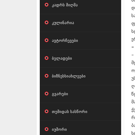
მ
კადრს მიღმა
დ
ს
კულინარია
ფ
ს
ე
ავტორჩევები
–
–
ბელადები
მ
ო
ბიზნესსიახლეები
უ
ღ
გვარები
წ
მ
ქ
თემიდას სასწორი
რ
ბ
იუმორი
ს