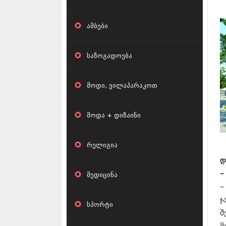
ფ
ამბები
საზოგადოება
მოდი, ვილაპარაკოთ
მოდა + დიზაინი
რელიგია
დ
–
მედიცინა
–
ჯ
სპორტი
შ