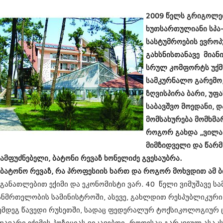
სექტემბერი 20
არესაშვილი
2009 წელს გრიგოლეთ
აგვისტო 201
ივლისი 2017
ხუთსართულიანი სპა-
ივნისი 2017
სასტუმროების ევროპ
მაისი 2017
გახსნისთანავე მიანი
აპრილი 2017
მარტი 2017
სრულ კომფორტს უქმ
თებერვალი 20
სამკურნალო გარემო,
იანვარი 201
ზღვისპირა ბარი, უფ
დეკემბერი 20
ნოემბერი 201
საბავშვო მოედანი, 
ოქტომბერი 20
მომსახურება მომხმა
სექტემბერი 20
როგორ გახდა „ვილა
აგვისტო 201
მიმზიდველი და წარმა
ივლისი 2016
ივნისი 2016
ამფუძნებელი, ბატონი რევაზ ხონელიძე გვესაუბრა.
მაისი 2016
 ბატონო რევაზ, რა პროფესიის ხართ და როგორ მოხვდით ამ ბ
აპრილი 2016
 განათლებით ექიმი და ეკონომისტი ვარ. 40 წელი ვიმუშავე ს
მარტი 2016
თებერვალი 20
ანმრთელობის სამინისტროში, ასევე, გახლდით რესპუბლიკურ
იანვარი 201
ემდეგ წავედი რუსეთში, სადაც ფედერალურ ტოქსიკოლოგიურ
დეკემბერი 20