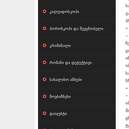
ს
კალეიდოსკოპი
გ
პ
–
ჰოროსკოპი და შეუცნობელი
–
ჩ
კრიმინალი
ც
ი
რომანი და დეტექტივი
ი
ს
სახალისო ამბები
ს
–
–
შოუბიზნესი
ი
მ
დაიჯესტი
ც
ტ