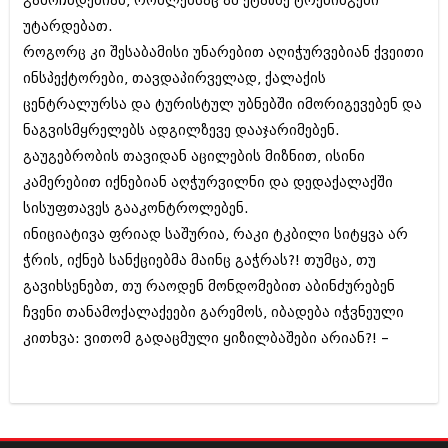
გამოჩნდებიან, რომლებსაც ამ ეტაპზე ტრენინგები
შოუბიზნესი
უტარდებათ.
ისტორია
დაიჯესტი
როგორც კი შესაბამისი უნარებით აღიჭურვებიან ქვეითი
სხვადასხვა
ინსპექტორები, თავდაპირველად, ქალაქის
ქალი და მამაკაცი
ცენტრალურსა და ტურისტულ უბნებში იმორიგევებენ და
ანონსი
ისტორია
ნაგვისმყრელებს ადგილზევე დააჯარიმებენ.
არქივი
გაუგებრობის თავიდან აცილების მიზნით, ისინი
სხვადასხვა
კამერებით იქნებიან აღჭურვილნი და დედაქალაქში
ანონსი
ნოემბერი 2020 (103)
სისუფთავეს გააკონტროლებენ.
ოქტომბერი 2020 (209)
ინიციატივა ფრიად საშურია, რაკი ტკბილი სიტყვა არ
არქივი
სექტემბერი 2020 (204)
ჭრის, იქნებ სანქციებმა მაინც გაჭრას?! თუმცა, თუ
აგვისტო 2020 (249)
ივლისი 2020 (204)
გავიხსენებთ, თუ რაოდენ მონდომებით აბინძურებენ
აგვისტო 2018 (162)
ივნისი 2020 (249)
ივლისი 2018 (223)
ჩვენი თანამოქალაქეები გარემოს, იბადება იჭვნეული
ივნისი 2018 (244)
კითხვა: ვითომ გადაცმული ყიზილბაშები არიან?! –
არქივის ზომის ნახვა
მაისი 2018 (211)
აპრილი 2018 (194)
მარტი 2018 (256)
თებერვალი 2018 (208)
იანვარი 2018 (215)