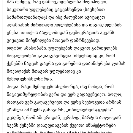
მას შემდეგ, რაც დამოუკიდებლობა მოვიპოვეთ,
ბიზნესსიახლეები
კულინარია
საკუთარი უფლებებიც გაგვახსენდა (სავსებით
გვარები
ავტორჩევები
სამართლიანადაც) და ისე ძალუმად ავიტაცეთ
ადამიანის ძირითადი უფლებებისა და თავისუფლების
თემიდას სასწორი
ბელადები
ცნება, თითქოს ბალღობიდან დემოკრატიის აკვანს
ბიზნესსიახლეები
იუმორი
ვიყავით მიჩენილები მთავარ დამრწევებად.
ოღონდ ამასობაში, უფლებების დაცვით გართულებს
გვარები
კალეიდოსკოპი
მოვალეობები გადაგვავიწყდა. იმდენადაც კი, რომ
თემიდას სასწორი
ჰოროსკოპი და შეუცნობელი
ქუჩებში ნაგვის დაყრა და გარემოს დაბინძურება ლამის
იუმორი
მოქალაქის მთავარ უფლებადაც კი
კრიმინალი
შემოგვესისხლხორცა.
კალეიდოსკოპი
რომანი და დეტექტივი
ჰოდა, რაკი შემოგვესისხლხორცა, ისე მოხდა, რომ
ჰოროსკოპი და შეუცნობელი
ნაგავთმყრელობას ვერა და ვერ გადავეჩვიეთ. ხოლო,
სახალისო ამბები
რადგან ვერ გადავეჩვიეთ და ვერც მეეზოვეთა არმიამ
კრიმინალი
შოუბიზნესი
უწამლა ამ ჩვენს გასაჭირს, „თბილსერვისჯგუფმა“
რომანი და დეტექტივი
გვაუწყა, რომ ამიერიდან, კერძოდ, მარტის ბოლოდან
დაიჯესტი
ჩვენს ქუჩებში დასუფთავების ქვეითი ინსპექტორები
სახალისო ამბები
ქალი და მამაკაცი