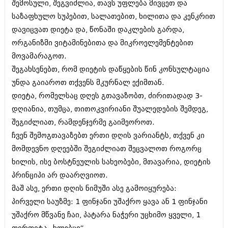
შემოსული, შეგვიძლია, თავს უფლება მივცეთ და
ბიზნესსიახლეები
კულინარია
საზაფხულო სუპებით, სალათებით, ხილითა და კენკრით
გვარები
ავტორჩევები
დავიცვათ დიეტა და, წონაში დაკლების გარდა,
ორგანიზმი ვიტამინებითა და მიკროელემენტებით
თემიდას სასწორი
ბელადები
მოვამარაგოთ.
ბიზნესსიახლეები
იუმორი
შეგახსენებთ, რომ დიეტის დაწყების წინ კონსულტაცია
უნდა გაიაროთ თქვენს მკურნალ ექიმთან.
გვარები
კალეიდოსკოპი
დიეტა, რომელსაც დღეს გთავაზობთ, ძირითადად 3-
თემიდას სასწორი
ჰოროსკოპი და შეუცნობელი
დღიანია, თუმცა, თითოკვირიანი შუალედების შემდეგ,
იუმორი
შეგიძლიათ, რამდენჯერმე გაიმეოროთ.
კრიმინალი
ჩვენ შემოგთავაზებთ ერთი დღის ვარიანტს, თქვენ კი
კალეიდოსკოპი
რომანი და დეტექტივი
მომდევნო დღეებში შეგიძლიათ შეცვალოთ როგორც
ჰოროსკოპი და შეუცნობელი
ხილის, ისე ბოსტნეულის სახეობები, მთავარია, დიეტის
სახალისო ამბები
პრინციპი არ დაარღვიოთ.
კრიმინალი
შოუბიზნესი
მაშ ასე, ერთი დღის ნიმუში ასე გამოიყურება:
რომანი და დეტექტივი
პირველი საუზმე: 1 ფინჯანი უშაქრო ყავა ან 1 ფინჯანი
დაიჯესტი
უშაქრო მწვანე ჩაი, პატარა ნაჭერი უცხიმო ყველი, 1
სახალისო ამბები
ქალი და მამაკაცი