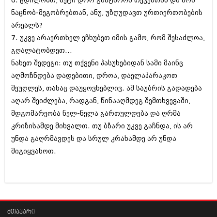
6. ცდილობთ, მეტი დრო გაატაროს თქვენთან და არა
შოუბიზნესი
ნაცნობ-მეგობრებთან, ანუ, უზღუდავთ ურთიერთობების
ისტორია
დაიჯესტი
არეალს?
სხვადასხვა
7. უკვე არაერთხელ ეჩხუბეთ იმის გამო, რომ შესაძლოა,
ქალი და მამაკაცი
გღალატობდეთ...
ანონსი
ისტორია
ნახეთ შედეგი: თუ თქვენი პასუხებიდან სამი მაინც
არქივი
აღმოჩნდება დადებითი, დროა, დაელაპარაკოთ
სხვადასხვა
მეუღლეს, თანაც დაუყოვნებლივ. ამ საუბრის გადადება
ანონსი
ნოემბერი 2020 (103)
აღარ შეიძლება, რადგან, წინააღმდეგ შემთხვევაში,
ოქტომბერი 2020 (209)
მდგომარეობა ნელ-ნელა გართულდება და ღრმა
არქივი
სექტემბერი 2020 (204)
კრიზისამდე მიხვალთ. თუ ბზარი უკვე გაჩნდა, ის არ
აგვისტო 2020 (249)
ივლისი 2020 (204)
უნდა გაღრმავდეს და სრულ კრახამდე არ უნდა
აგვისტო 2018 (162)
ივნისი 2020 (249)
ივლისი 2018 (223)
მიგიყვანოთ.
ივნისი 2018 (244)
არქივის ზომის ნახვა
მაისი 2018 (211)
აპრილი 2018 (194)
მარტი 2018 (256)
თებერვალი 2018 (208)
იანვარი 2018 (215)
მთავარი