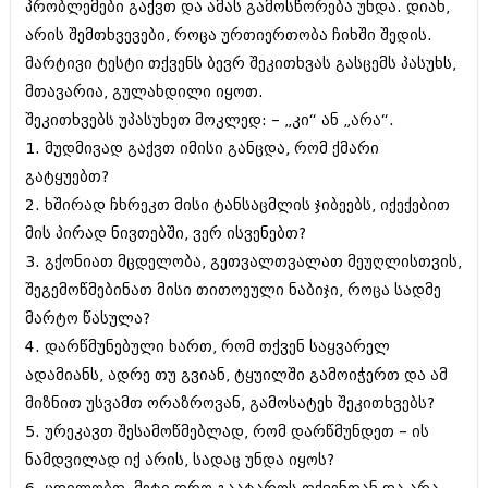
პრობლემები გაქვთ და ამას გამოსწორება უნდა. დიახ,
ბიზნესსიახლეები
კულინარია
არის შემთხვევები, როცა ურთიერთობა ჩიხში შედის.
გვარები
ავტორჩევები
მარტივი ტესტი თქვენს ბევრ შეკითხვას გასცემს პასუხს,
მთავარია, გულახდილი იყოთ.
თემიდას სასწორი
ბელადები
შეკითხვებს უპასუხეთ მოკლედ: – „კი“ ან „არა“.
ბიზნესსიახლეები
იუმორი
1. მუდმივად გაქვთ იმისი განცდა, რომ ქმარი
გატყუებთ?
გვარები
კალეიდოსკოპი
2. ხშირად ჩხრეკთ მისი ტანსაცმლის ჯიბეებს, იქექებით
თემიდას სასწორი
ჰოროსკოპი და შეუცნობელი
მის პირად ნივთებში, ვერ ისვენებთ?
იუმორი
3. გქონიათ მცდელობა, გეთვალთვალათ მეუღლისთვის,
კრიმინალი
შეგემოწმებინათ მისი თითოეული ნაბიჯი, როცა სადმე
კალეიდოსკოპი
რომანი და დეტექტივი
მარტო წასულა?
ჰოროსკოპი და შეუცნობელი
4. დარწმუნებული ხართ, რომ თქვენ საყვარელ
სახალისო ამბები
ადამიანს, ადრე თუ გვიან, ტყუილში გამოიჭერთ და ამ
კრიმინალი
შოუბიზნესი
მიზნით უსვამთ ორაზროვან, გამოსატეხ შეკითხვებს?
რომანი და დეტექტივი
5. ურეკავთ შესამოწმებლად, რომ დარწმუნდეთ – ის
დაიჯესტი
ნამდვილად იქ არის, სადაც უნდა იყოს?
სახალისო ამბები
ქალი და მამაკაცი