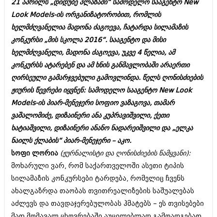
21 აპრილს „დიდუბე პლაზაში“ სამოდელო სააგენტო New
ბიზნესსიახლეები
კულინარია
Look Models-ის ორგანიზატორობით, რომლის
გვარები
ავტორჩევები
ხელმძღვანელია მადონა ძაგოევა, ჩატარდა სილამაზის
კონკურსი „მის სკოლა 2016“. სააგენტო და მისი
თემიდას სასწორი
ბელადები
ხელმძღვანელი, მადონა ძაგოევა, უკვე 4 წელია, ამ
ბიზნესსიახლეები
იუმორი
კონკურსს ატარებენ და ამ ხნის განმავლობაში არაერთი
ღირსეული გამარჯვებული გამოვლინდა. წელს ღონისძიების
გვარები
კალეიდოსკოპი
ჟიურის წევრები იყვნენ: სამოდელო სააგენტო New Look
თემიდას სასწორი
ჰოროსკოპი და შეუცნობელი
Models-ის პიარ-მენეჯერი სოფიო ვაზაგოვა, თამარ
ვაშალომიძე, დიზაინერი ანა კუპრავიშვილი, ქეთი
იუმორი
კრიმინალი
ხატიაშვილი, დიზაინერი ანანო ნადარეიშვილი და „ელკა
კალეიდოსკოპი
რომანი და დეტექტივი
ნაილს ქლაბის“ პიარ-მენეჯერი – აკო.
ჰოროსკოპი და შეუცნობელი
სოფი ლორია
(ჟურნალისტი და ღონისძიების წამყვანი):
სახალისო ამბები
მოხარული ვარ, რომ საქართველოში ასეთი ტიპის
კრიმინალი
შოუბიზნესი
სილამაზის კონკურსები ტარდება, რომელიც ჩვენს
რომანი და დეტექტივი
ახალგაზრდა თაობას თვითრეალიზების საშუალებას
დაიჯესტი
აძლევს და თავდაჯერებულობას ჰმატებს – ეს თვისებები
სახალისო ამბები
ქალი და მამაკაცი
მათ მომავალ ცხოვრებაში აუცილებლად გამოადგებათ.