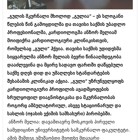
ბიზნესსიახლეები
კულინარია
„გულის მკურნალი მხოლოდ „გულია” – ეს სლოგანი
გვარები
ავტორჩევები
წლების წინ გამოცდილმა და თავისი საქმის უბადლო
თემიდას სასწორი
ბელადები
პროფესიონალმა, კარდიოლოგმა ანზორ მელიამ
ბიზნესსიახლეები
მოიფიქრა კარდიოლოგიური კლინიკისთვის,
იუმორი
რომელსაც „გული” ჰქვია. თავისი საქმის უდიდესმა
გვარები
კალეიდოსკოპი
სიყვარულმა ანზორ მელიას ბევრი წინააღმდეგობა
თემიდას სასწორი
დააძლევინა და მცირე სადავო ფართში დაწყებული
ჰოროსკოპი და შეუცნობელი
საქმე დღეს დიდ და უმაღლესი სტანდარტების
იუმორი
კრიმინალი
შესაბამის კლინიკად აქცია. „გული” უზრუნველყოფს
კალეიდოსკოპი
კარდიოლოგიური პროფილის ავადმყოფების
რომანი და დეტექტივი
სრულყოფილ დიაგნოსტიკასა და მკურნალობას
ჰოროსკოპი და შეუცნობელი
სახალისო ამბები
როგორც ამბულატორიულ, ასევე სტაციონარულ და
კრიმინალი
სახლის (ოჯახის ექიმის სამსახური) პირობებში.
შოუბიზნესი
რომანი და დეტექტივი
ანზორ მელია: დავამთავრე მოსკოვის პირველი
დაიჯესტი
სამედიცინო უნივერსიტეტის სამკურნალო ფაკულტეტი.
სახალისო ამბები
ამის შემდეგ ვმუშაობდი მეოთხე მთავარი
ქალი და მამაკაცი