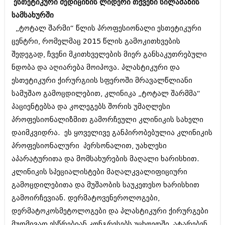
ესთეტიკური მედიცინის ლიდერი თქვენი სილამაზის
ბიზნესსიახლეები
კულინარია
სამსახურში
გვარები
ავტორჩევები
„ტოტალ შარმი“ წლის პროფესიონალი ესთეტიკური
ცენტრი, რომელმაც 2015 წლის გამოკითხვების
თემიდას სასწორი
ბელადები
შედეგად, ჩვენი მკითხველების მიერ განსაკუთრებული
ბიზნესსიახლეები
იუმორი
ნდობა და აღიარება მოიპოვა. პლასტიკური და
ესთეტიკური ქირურგიის სფეროში მრავალწლიანი
გვარები
კალეიდოსკოპი
სამუშაო გამოცდილებით, კლინიკა „ტოტალ შარმმა“
თემიდას სასწორი
ჰოროსკოპი და შეუცნობელი
პაციენტებსა და კოლეგებს შორის უმაღლესი
პროფესიონალიზმით გამორჩეული კლინიკის სახელი
იუმორი
კრიმინალი
დაიმკვიდრა. ეს ყოველივე განპირობებულია კლინიკის
კალეიდოსკოპი
რომანი და დეტექტივი
პროფესიონალური პერსონალით, უახლესი
ჰოროსკოპი და შეუცნობელი
აპარატურითა და მომსახურების მაღალი ხარისხით.
სახალისო ამბები
კლინიკის სპეციალისტები მაღალკვალიფიციური
კრიმინალი
შოუბიზნესი
გამოცდილებითა და მუშაობის საუკეთესო ხარისხით
რომანი და დეტექტივი
გამოირჩევიან. დერმატოვენეროლოგები,
დაიჯესტი
დერმატოკოსმეტოლოგები და პლასტიკური ქირურგები
სახალისო ამბები
ქალი და მამაკაცი
მუდმივად ესწრებიან კონგრესებს უცხოეთში, ატარებენ