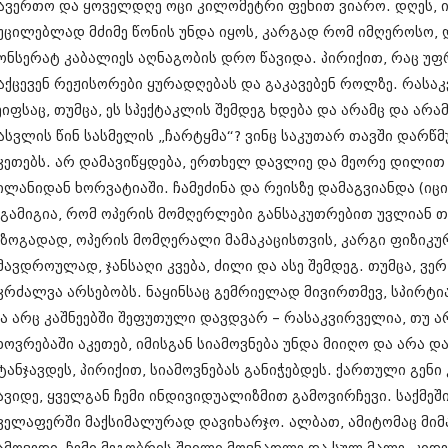
აპრილი 2010
ავერთო და ყოველდღე ოცი კილომეტრი ფეხით ვიარო. დღეს, ი
მარტი 2010
უცილებლად მძიმე წონის უნდა იყოს, კარგად რომ იმღეროსო, 
თებერვალი 20
ონსერატ კაბალიეს აღნაგობის დრო წავიდა. პირიქით, რაც უფ
იანვარი 201
დეკემბერი 20
აქცევენ რეჟისორები ყურადღებას და გაკავებენ როლზე. რასა
ნოემბერი 200
ეიფსაც, თუმცა, ეს სპექტაკლის შემდეგ ხდება და არამც და არამ
ოქტომბერი 20
ასვლის წინ სასმელის „ჩარტყმა“? ვინც საკუთარ თავში დარწმ
სექტემბერი 20
აგვისტო 200
კეთებს. არ დამავიწყდება, ერთხელ დავლიე და მეორე დილით
ივლისი 2009
ილანიდან ხორვატიაში. ჩამეძინა და რეისზე დამაგვიანდა (იცი
თებერვალი 0
 გამიგია, რომ ოპერის მომღერლები განსაკუთრებით უვლიან თა
დეკემბერი 0
 ზოგადად, ოპერის მომღერალი მამაკაცისთვის, კარგი ფიზიკუ
ოქტომბერი 0
აგვისტო 02
მავდროულად, ჯანსაღი კვება, ძილი და ასე შემდეგ. თუმცა, ვერ
აგვისტო 02
კრძალვა არსებობს. ნაყინსაც გემრიელად მივირთმევ, სპირტია
ივნისი 021
ა არც კაშნეებში შეფუთული დავდვარ – რასაკვირველია, თუ არ
ნოემბერი 02
ხოვრებაში აკეთებ, იმისგან სიამოვნება უნდა მიიღო და არა დ
ტანჯავდეს, პირიქით, სიამოვნებას განიჭებდეს. ქართული გენი 
ავიდე, ყველგან ჩემი ინდივიდუალიზმით გამოვირჩევი. საქმეშ
ველაფერში მაქსიმალურად დავიხარჯო. ალბათ, ამიტომაც მი