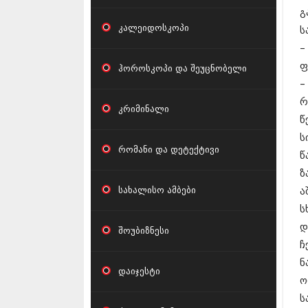
გ
კალეიდოსკოპი
ს
–
ფ
ჰოროსკოპი და შეუცნობელი
–
რ
კრიმინალი
წ
ს
რომანი და დეტექტივი
წ
ზ
სახალისო ამბები
ა
ს
დ
შოუბიზნესი
ჩ
ნ
დაიჯესტი
ო
ს