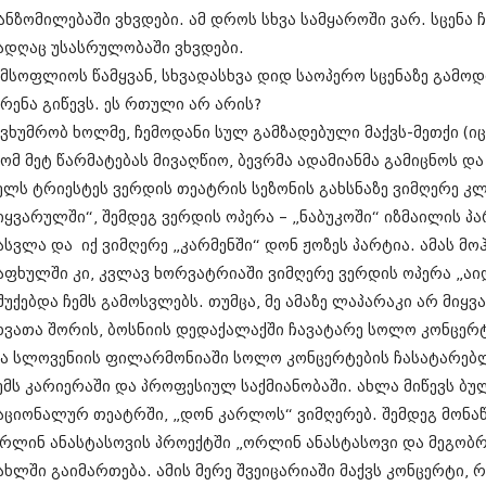
დეკემბერი 20
ანზომილებაში ვხვდები. ამ დროს სხვა სამყაროში ვარ. სცენა 
ნოემბერი 201
ადღაც უსასრულობაში ვხვდები.
ოქტომბერი 20
 მსოფლიოს წამყვან, სხვადასხვა დიდ საოპერო სცენაზე გამ
სექტემბერი 20
რენა გიწევს. ეს რთული არ არის?
აგვისტო 201
ივლისი 2013
 ვხუმრობ ხოლმე, ჩემოდანი სულ გამზადებული მაქვს-მეთქი (იც
ივნისი 2013
ომ მეტ წარმატებას მივაღწიო, ბევრმა ადამიანმა გამიცნოს 
მაისი 2013
ელს ტრიესტეს ვერდის თეატრის სეზონის გახსნაზე ვიმღერე 
აპრილი 2013
მარტი 2013
იყვარულში“, შემდეგ ვერდის ოპერა – „ნაბუკოში“ იზმაილის პა
თებერვალი 20
ასვლა და იქ ვიმღერე „კარმენში“ დონ ჟოზეს პარტია. ამას მ
იანვარი 201
აფხულში კი, კვლავ ხორვატრიაში ვიმღერე ვერდის ოპერა „აი
დეკემბერი 20
ნოემბერი 201
შუქებდა ჩემს გამოსვლებს. თუმცა, მე ამაზე ლაპარაკი არ მიყვა
ოქტომბერი 20
ხვათა შორის, ბოსნიის დედაქალაქში ჩავატარე სოლო კონცერტ
სექტემბერი 20
ა სლოვენიის ფილარმონიაში სოლო კონცერტების ჩასატარებლა
აგვისტო 201
ემს კარიერაში და პროფესიულ საქმიანობაში. ახლა მიწევს ბ
ივლისი 2012
ივნისი 2012
აციონალურ თეატრში, „დონ კარლოს“ ვიმღერებ. შემდეგ მონაწ
მაისი 2012
რლინ ანასტასოვის პროექტში „ორლინ ანასტასოვი და მეგობ
აპრილი 2012
ახლში გაიმართება. ამის მერე შვეიცარიაში მაქვს კონცერტი, რ
მარტი 2012