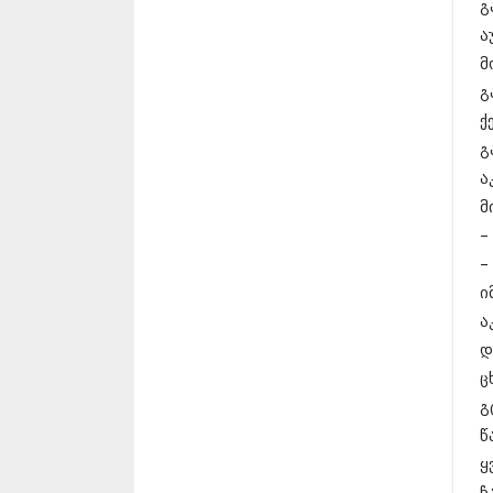
გ
ა
მ
გ
ქ
გ
ა
მ
–
–
ი
ა
დ
ც
გ
წ
ყ