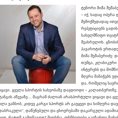
სექტემბერი 20
ტენორი მიშა შეშაბ
აგვისტო 201
ივლისი 2017
– იქ, სადაც ოპერა
ივნისი 2017
შემოქმედადაც ითვ
მაისი 2017
რეპეტიციებს გადის
აპრილი 2017
მარტი 2017
სახელმწიფო თეატრ
თებერვალი 20
შეასრულოს. ცნობი
იანვარი 201
პავაროტის ერთადე
დეკემბერი 20
მიშა შეშაბერიძე: 
ნოემბერი 201
ოქტომბერი 20
თუმცა, კლასიკური 
სექტემბერი 20
ინტერესს და მომწონ
აგვისტო 201
მღერა მანიჭებს უდ
ივლისი 2016
ივნისი 2016
და, რომელიც საერ
მაისი 2016
იყავი. ყველა სპორტის სახეობაზე დავდიოდი – კალათბურთზე, 
აპრილი 2016
ტანგის აწევაზე... მაგრამ ძალიან არასპორტული ვიყავი და ყვ
მარტი 2016
თებერვალი 20
ხლა ვამბობ, კიდევ კარგი სპორტს არ გავყევი და სიმღერა და
იანვარი 201
დაბრაკული“, დაწუნებული და ცხოვრებაში დაკარგული ადამია
დეკემბერი 20
ცით, რატომ გამომაგდო? მითხრა, ფრჩხილები გაიზარდე მარც