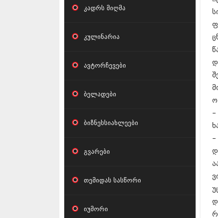
კადრს მიღმა
ს
ფ
კულინარია
ც
წ
დ
ავტორჩევები
შ
მ
ბელადები
ო
–
ბიზნესსიახლეები
ხ
–
დ
გვარები
ა
ვ
თემიდას სასწორი
უ
დ
იუმორი
რ