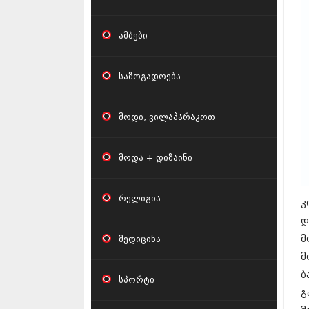
ამბები
საზოგადოება
მოდი, ვილაპარაკოთ
მოდა + დიზაინი
რელიგია
კ
დ
მედიცინა
მ
მ
ბ
სპორტი
გ