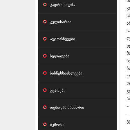
მ
კადრს მიღმა
კ
ს
კულინარია
ა
ს
ლ
ავტორჩევები
ფ
მ
ბელადები
ჩ
ბ
ბიზნესსიახლეები
ქ
2
გვარები
ვ
ა
–
თემიდას სასწორი
–
ვ
იუმორი