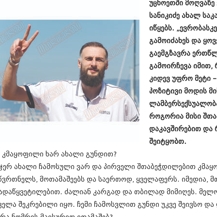
უცხოეთში მოღვაწ
სექტემბერი 20
სანიკიძე ახალ სა
აგვისტო 201
ივლისი 2017
იწყებს. „ევრობას
ივნისი 2017
გამოიძახეს და ყოვ
მაისი 2017
გაემგზავრა ერთწლ
აპრილი 2017
მარტი 2017
გამოირჩევა იმით, 
თებერვალი 20
კიდევ უფრო მეტი 
იანვარი 201
პოზიტივი მოდის მი
დეკემბერი 20
ნოემბერი 201
ლამბერსექსუალობას
ოქტომბერი 20
როგორია მისი შთა
სექტემბერი 20
დაკავშირებით და რ
აგვისტო 201
შეიტყობთ.
ივლისი 2016
ივნისი 2016
 კმაყოფილი ხარ ახალი გუნდით?
მაისი 2016
 ჯერ ახალი ჩამოსული ვარ და პირველი შთაბეჭდილებით კმაყო
აპრილი 2016
წვრთნელს, მოთამაშეებს და საერთოდ, ყველაფერს. იმედია, მ
მარტი 2016
თებერვალი 20
ადაწყვეტილებით. ძალიან კარგად და თბილად მიმიღეს. მელო
იანვარი 201
ველა შეკრებილი იყო. ჩემი ჩამოსვლით გუნდი უკვე შეივსო დ
დეკემბერი 20