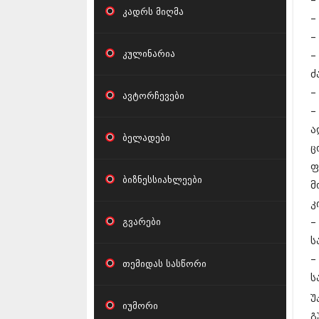
–
კადრს მიღმა
–
–
კულინარია
–
ძ
–
ავტორჩევები
–
ა
ბელადები
ც
ფ
ბიზნესსიახლეები
მ
კ
გვარები
–
ს
–
თემიდას სასწორი
ს
უ
იუმორი
გ