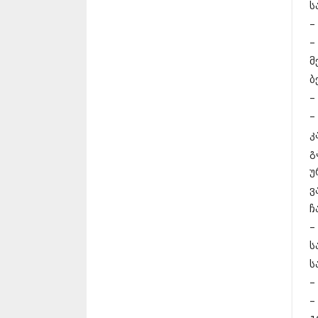
ს
–
–
მ
ბ
–
–
კ
გ
უ
ვ
ჩ
–
ს
ს
–
–