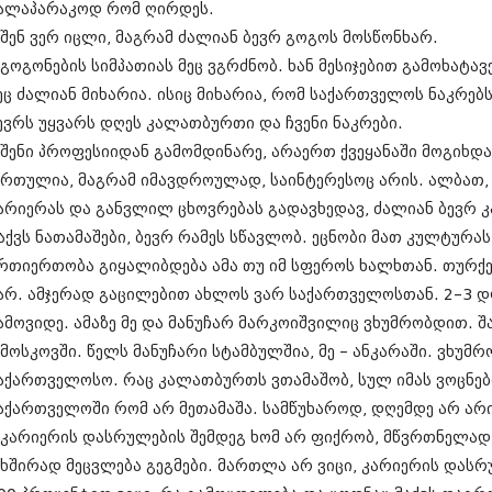
აპრილი 2010
ალაპარაკოდ რომ ღირდეს.
მარტი 2010
 შენ ვერ იცლი, მაგრამ ძალიან ბევრ გოგოს მოსწონხარ.
თებერვალი 20
 გოგონების სიმპათიას მეც ვგრძნობ. ხან მესიჯებით გამოხატავე
იანვარი 201
დეკემბერი 20
ეც ძალიან მიხარია. ისიც მიხარია, რომ საქართველოს ნაკრებს
ნოემბერი 200
ევრს უყვარს დღეს კალათბურთი და ჩვენი ნაკრები.
ოქტომბერი 20
 შენი პროფესიიდან გამომდინარე, არაერთ ქვეყანაში მოგიხდა
სექტემბერი 20
აგვისტო 200
 რთულია, მაგრამ იმავდროულად, საინტერესოც არის. ალბათ,
ივლისი 2009
არიერას და განვლილ ცხოვრებას გადავხედავ, ძალიან ბევრ კა
თებერვალი 0
აქვს ნათამაშები, ბევრ რამეს სწავლობ. ეცნობი მათ კულტურას,
დეკემბერი 0
ოქტომბერი 0
რთიერთობა გიყალიბდება ამა თუ იმ სფეროს ხალხთან. თურქე
აგვისტო 02
არ. ამჯერად გაცილებით ახლოს ვარ საქართველოსთან. 2–3 დღ
აგვისტო 02
ამოვიდე. ამაზე მე და მანუჩარ მარკოიშვილიც ვხუმრობდით. შა
ივნისი 021
 მოსკოვში. წელს მანუჩარი სტამბულშია, მე – ანკარაში. ვხუ
ნოემბერი 02
აქართველოსო. რაც კალათბურთს ვთამაშობ, სულ იმას ვოცნებო
აქართველოში რომ არ მეთამაშა. სამწუხაროდ, დღემდე არ არი
 კარიერის დასრულების შემდეგ ხომ არ ფიქრობ, მწვრთნელად
 ხშირად მეცვლება გეგმები. მართლა არ ვიცი, კარიერის დასრ