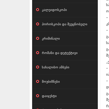
ს
კალეიდოსკოპი
ო
–
კ
ჰოროსკოპი და შეუცნობელი
–
გ
კრიმინალი
ს
გ
რომანი და დეტექტივი
შ
„
სახალისო ამბები
–
ი
–
შოუბიზნესი
დ
გ
დაიჯესტი
შ
რ