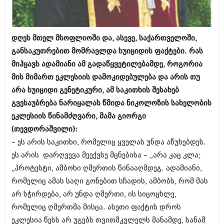
ბიზნესსიახლეები
კულინარია
გვარები
ავტორჩევები
დღეს მთელ მსოფლიოში და, ასევე, საქართველოში,
თემიდას სასწორი
ბელადები
განსაკუთრებით მომრავლდა სუიციდის ფაქტები. რას
მიჰყავს ადამიანი ამ გადაწყვეტილებამდე, როგორია
ბიზნესსიახლეები
იუმორი
მის მიმართ ეკლესიის დამოკიდებულება და არის თუ
გვარები
კალეიდოსკოპი
არა სუიციდი გენეტიკური, ამ საკითხის შესახებ
თემიდას სასწორი
გვესაუბრება ნარიყალას წმიდა ნიკოლოზის სახელობის
ჰოროსკოპი და შეუცნობელი
ეკლესიის წინამძღვარი, მამა გიორგი
იუმორი
კრიმინალი
(თევდორაშვილი):
კალეიდოსკოპი
– ეს არის საკითხი, რომელიც ყველას უნდა აწუხებდეს.
რომანი და დეტექტივი
ეს არის დარღვევა მეექვსე მცნებისა – „არა კაც კლა;
ჰოროსკოპი და შეუცნობელი
სახალისო ამბები
„პროტესტი, ამბოხი ღმერთის წინააღმდეგ. ადამიანი,
კრიმინალი
რომელიც ამას საღი გონებით სჩადის, ამბობს, რომ მას
შოუბიზნესი
რომანი და დეტექტივი
არ სჭირდება, არ უნდა ღმერთი, ის სიცოცხლე,
დაიჯესტი
რომელიც ღმერთმა მისცა. ასეთი ფაქტის დროს
სახალისო ამბები
ეკლესია წესს არ უგებს თვითმკვლელს მანამდე, სანამ
ქალი და მამაკაცი