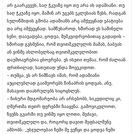
შოუბიზნესი
არ გაარკვევს, საღ ჭკუაზე იყო თუ არა ის ადამიანი. თუ
ისტორია
საღ ჭკუაზე იყო, მაშინ არ უგებს ეკლესიას წესს, რადგან
დაიჯესტი
სულიწმიდის გმობა ადამიანს არც ამქვეყნად ეპატიება
სხვადასხვა
ქალი და მამაკაცი
და არც იმქვეყნად. სამწუხაროდ, ხშირად ეს საშინელი
ანონსი
სენი, დაავადება, ცოდვა, მემკვიდრეობითაც გადადის –
ისტორია
ხშირად გვსმენია, რომ თვითმკვლელის მამას, ბაბუას
არქივი
სხვადასხვა
ან ვინმე ახლობელსაც თვითმკვლელობით
ანონსი
დაუმთავრებია ცხოვრება. ეს ისეთი თემაა, რომ ძალიან
ნოემბერი 2020 (103)
ოქტომბერი 2020 (209)
ფრთხილად, სათუთად უნდა მოვეკიდოთ.
არქივი
სექტემბერი 2020 (204)
– თუმცა, ეს არ ნიშნავს იმას, რომ ადამიანი
აგვისტო 2020 (249)
აუცილებლად გაიმეორებს წინაპრის ცოდვას, ანუ,
ივლისი 2020 (204)
აგვისტო 2018 (162)
ივნისი 2020 (249)
მასავით დაასრულებს სიცოცხლეს.
ივლისი 2018 (223)
ივნისი 2018 (244)
– ჩიხური მდგომარეობა არ არსებობს, სიკვდილიც კი,
არქივის ზომის ნახვა
მაისი 2018 (211)
ღმერთმა თეთრ ფერებში ჩააყენა. გამოვიკვლიოთ,
აპრილი 2018 (194)
ჩვენს გვარში თუ ვინმე იყო ლოთი, მეძავი,
მარტი 2018 (256)
თვითმკვლელი და, როგორც დავით მეფსალმუნე
თებერვალი 2018 (208)
იანვარი 2018 (215)
ამბობს: „უსჯულოებაი ჩემი მე ვუწყი და ცოდვა ჩემი