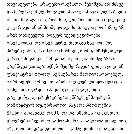
ივნისი 2010 (685)
თავისუფლება, არაფერი დაუშალო, შენიშვნა არ მისცე
მაისი 2010 (232)
და მერე სადამდე მიხვალთ ამასაც ნახავთ. დღეს ბევრი
აპრილი 2010 (229)
ისეთი მაგალითია, რომ სასულიერო პირების შვილებიც
მარტი 2010 (454)
თებერვალი 2010 (421)
კი ვარდებიან ამ მძიმე ცოდვაში, სასულიერო პირიც არ
იანვარი 2010 (422)
არის დაზღვეული, ზოგჯერ ჩვენც გვჭირდება
დეკემბერი 2009 (510)
ფსიქოლოგი და ფსიქიატრი. რადგან სასულიერო
ნოემბერი 2009 (308)
ოქტომბერი 2009 (382)
პირები ვართ, ეს იმას არ ნიშნავს, რომ განწმენდილები
სექტემბერი 2009 (541)
ვართ, წმიდანები. ხანდახან შეიძლება მოძღვარსაც
აგვისტო 2009 (14)
გაუჩნდეს კითხვა: იქნებ, მეც მჭირდება ფსიქოლოგი ან
ივლისი 2009 (118)
ფსიქიატრი? ოღონდ, აქ საუბარია მართლმადიდებელ,
თებერვალი 0216 (1)
დეკემბერი 0215 (1)
ნორმალურ ექიმზე. არ არის აუცილებელი ყოველთვის
ოქტომბერი 0215 (1)
წამლებით გაჭყიპო პაციენტი. კარგად უნდა
აგვისტო 0215 (2)
დაუკვირდეს, ვის ესაუბრება: ეშმაკს, ეშმაკისგან
აგვისტო 0212 (1)
ივნისი 0212 (2)
დამონებულს თუ, უბრალოდ, პატარა პრობლემის
ნოემბერი 0201 (1)
მქონდე ადამიანს, რომ მერე დაეხმაროს და თუნდაც
ცხოვრების რეჟიმით გამოასწოროს. საჭიროა დიალოგი,
ისე, რომ არ დავაფრთხოთ – გამოვკითხოთ რაღაცეები,