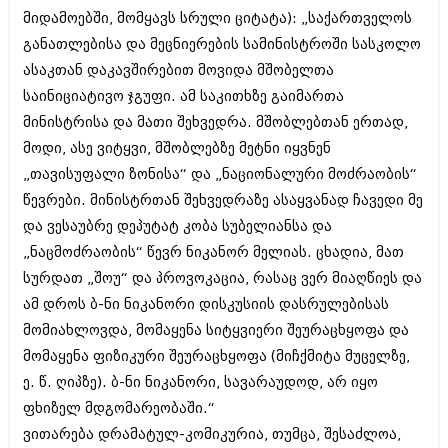
შოუბიზნესი
მიდამოებში, მომყავს სრული ციტატა): „საქართველოს
ისტორია
განათლებისა და მეცნიერების სამინისტროში სასკოლო
დაიჯესტი
ასაკთან დაკავშირებით მოვიდა მშობელთა
სხვადასხვა
ქალი და მამაკაცი
საინიციატივო ჯგუფი. ამ საკითხზე გაიმართა
ანონსი
მინისტრისა და მათი შეხვედრა. მშობლებთან ერთად,
ისტორია
მოდი, ასე ვიტყვი, მშობლებზე მეტნი იყვნენ
არქივი
სხვადასხვა
„თავისუფალი ზონისა“ და „ნაციონალური მოძრაობის“
ანონსი
წევრები. მინისტრთან შეხვედრაზე ასაყვანად ჩავედი მე
ნოემბერი 2020 (103)
ოქტომბერი 2020 (209)
და ვესაუბრე დეპუტატ კობა სუბელიანსა და
არქივი
სექტემბერი 2020 (204)
„ნაცმოძრაობის“ წევრ ნიკანორ მელიას. ცხადია, მათ
აგვისტო 2020 (249)
სურდათ „შოუ“ და პროვოკაცია, რასაც ვერ მიაღწიეს და
ივლისი 2020 (204)
აგვისტო 2018 (162)
ივნისი 2020 (249)
ამ დროს ბ-ნი ნიკანორი დისკუსიის დასრულებისას
ივლისი 2018 (223)
ივნისი 2018 (244)
მომიახლოვდა, მომაყენა სიტყვიერი შეურაცხყოფა და
არქივის ზომის ნახვა
მაისი 2018 (211)
მომაყენა ფიზიკური შეურაცხყოფა (მიჩქმიტა მუცელზე,
აპრილი 2018 (194)
ე. წ. ღიპზე). ბ-ნი ნიკანორი, სავარაუდოდ, არ იყო
მარტი 2018 (256)
ფხიზელ მდგომარეობაში.“
თებერვალი 2018 (208)
იანვარი 2018 (215)
ვითარება დრამატულ-კომიკურია, თუმცა, შესაძლოა,