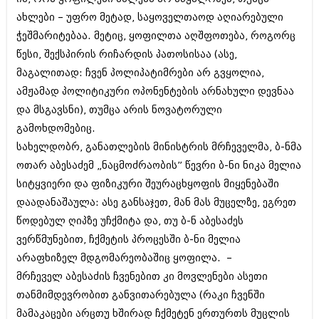
ბიზნესსიახლეები
კულინარია
ახლები – უფრო მეტად, საყოველთაოდ აღიარებული
ჭეშმარიტებაა. მეტიც, ყოფილთა აღშფოთება, როგორც
გვარები
ავტორჩევები
წესი, შექსპირის რიჩარდის პათოსისაა (ასე,
თემიდას სასწორი
ბელადები
მაგალითად: ჩვენ პოლიპატიმრები არ გვყოლია,
ამჟამად პოლიტიკური ოპონენტების არნახული დევნაა
ბიზნესსიახლეები
იუმორი
და მსგავსნი), თუმცა არის ნოვატორული
გვარები
კალეიდოსკოპი
გამოხდომებიც.
თემიდას სასწორი
სახელდობრ, განათლების მინისტრის მრჩეველმა, ბ-ნმა
ჰოროსკოპი და შეუცნობელი
ოთარ აბესაძემ „ნაცმოძრაობის” წევრი ბ-ნი ნიკა მელია
იუმორი
კრიმინალი
სიტყვიერი და ფიზიკური შეურაცხყოფის მიყენებაში
კალეიდოსკოპი
დაადანაშაულა: ასე განსაჯეთ, მან მას მუცელზე, ეგრეთ
რომანი და დეტექტივი
წოდებულ ღიპზე უჩქმიტა და, თუ ბ-ნ აბესაძეს
ჰოროსკოპი და შეუცნობელი
სახალისო ამბები
ვერწმუნებით, ჩქმეტის პროცესში ბ-ნი მელია
კრიმინალი
არაფხიზელ მდგომარეობაშიც ყოფილა. –
შოუბიზნესი
რომანი და დეტექტივი
მრჩეველ აბესაძის ჩვენებით კი მოვლენები ასეთი
დაიჯესტი
თანმიმდევრობით განვითარებულა (რაკი ჩვენში
სახალისო ამბები
მამაკაცები არცთუ ხშირად ჩქმეტენ ერთურთს მუცლის
ქალი და მამაკაცი