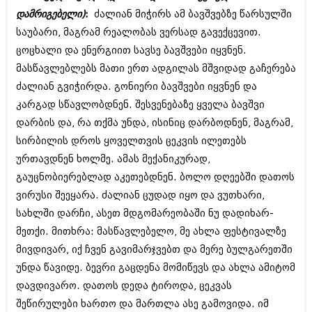
შოუბიზნესი
დამრიგებელი)
:
ძალიან მიჭირს ამ ბავშვებზე წარსულში
ისტორია
საუბარი, მაგრამ რეალობას ვერსად გავექცევით.
დაიჯესტი
ცოცხალი და ენერგიით სავსე ბავშვები იყვნენ.
სხვადასხვა
ქალი და მამაკაცი
მასწავლებლებს მათი ერთ ადგილას მშვიდად გაჩერება
ანონსი
ძალიან გვიჭირდა. გონიერი ბავშვები იყვნენ და
ისტორია
კარგად სწავლობდნენ. შესვენებაზე ყველა ბავშვი
არქივი
სხვადასხვა
დარბის და, რა თქმა უნდა, ისინიც დარბოდნენ, მაგრამ,
ანონსი
სირბილის დროს ყოველთვის ცეკვის ილეთებს
ნოემბერი 2020 (103)
ოქტომბერი 2020 (209)
ურთავდნენ ხოლმე. ამას მექანიკურად,
არქივი
სექტემბერი 2020 (204)
გაუცნობიერებლად აკეთებდნენ. ბოლო დღეებში დათოს
აგვისტო 2020 (249)
ვირუსი შეეყარა. ძალიან ცუდად იყო და ვუთხარი,
ივლისი 2020 (204)
აგვისტო 2018 (162)
ივნისი 2020 (249)
სახლში დარჩი, ასეთ მდგომარეობაში ნუ დადიხარ-
ივლისი 2018 (223)
ივნისი 2018 (244)
მეთქი. მითხრა: მასწავლებელო, მე ახლა ფესტივალზე
არქივის ზომის ნახვა
მაისი 2018 (211)
მივდივარ, იქ ჩვენ გავიმარჯვებთ და მერე ბულგარეთში
აპრილი 2018 (194)
უნდა წავიდე. ბევრი გაცდენა მომიწევს და ახლა ამიტომ
მარტი 2018 (256)
თებერვალი 2018 (208)
დავდივარო. დათოს დედა ტიროდა, ცეკვას
იანვარი 2018 (215)
შეწირულები ხართო და მართლა ასე გამოვიდა. იმ