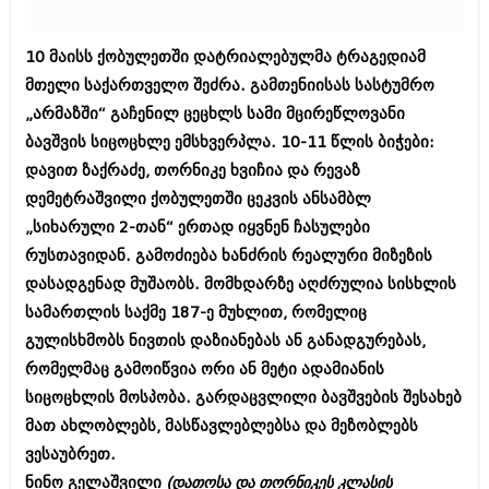
ბიზნესსიახლეები
კულინარია
10 მაისს ქობულეთში დატრიალებულმა ტრაგედიამ
გვარები
ავტორჩევები
მთელი საქართველო შეძრა. გამთენიისას სასტუმრო
თემიდას სასწორი
ბელადები
„არმაზში“ გაჩენილ ცეცხლს სამი მცირეწლოვანი
ბიზნესსიახლეები
ბავშვის სიცოცხლე ემსხვერპლა. 10-11 წლის ბიჭები:
იუმორი
დავით ზაქრაძე, თორნიკე ხვიჩია და რევაზ
გვარები
კალეიდოსკოპი
დემეტრაშვილი ქობულეთში ცეკვის ანსამბლ
თემიდას სასწორი
„სიხარული 2-თან“ ერთად იყვნენ ჩასულები
ჰოროსკოპი და შეუცნობელი
რუსთავიდან. გამოძიება ხანძრის რეალური მიზეზის
იუმორი
კრიმინალი
დასადგენად მუშაობს. მომხდარზე აღძრულია სისხლის
კალეიდოსკოპი
სამართლის საქმე 187-ე მუხლით, რომელიც
რომანი და დეტექტივი
გულისხმობს ნივთის დაზიანებას ან განადგურებას,
ჰოროსკოპი და შეუცნობელი
სახალისო ამბები
რომელმაც გამოიწვია ორი ან მეტი ადამიანის
კრიმინალი
სიცოცხლის მოსპობა. გარდაცვლილი ბავშვების შესახებ
შოუბიზნესი
რომანი და დეტექტივი
მათ ახლობლებს, მასწავლებლებსა და მეზობლებს
დაიჯესტი
ვესაუბრეთ.
სახალისო ამბები
ნინო გელაშვილი
(დათოსა და თორნიკეს კლასის
ქალი და მამაკაცი