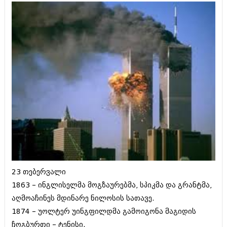
ამბები
საზოგადოება
პოლიტიკა
მოდი, ვილაპარაკოთ
ინტერვიუები
მოდა + დიზაინი
ამბები
რელიგია
საზოგადოება
მედიცინა
მოდი, ვილაპარაკოთ
სპორტი
მოდა + დიზაინი
კადრს მიღმა
რელიგია
23 თებერვალი
კულინარია
მედიცინა
1863 – ინგლისელმა მოგზაურებმა, სპიკმა და გრანტმა,
ავტორჩევები
აღმოაჩინეს მდინარე ნილოსის სათავე.
სპორტი
1874 – უოლტერ უინგფილდმა გამოიგონა მაგიდის
ბელადები
კადრს მიღმა
ჩოგბურთი – ტენისი.