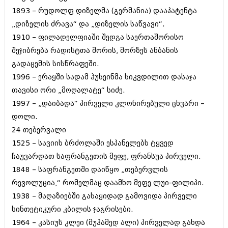
ბიზნესსიახლეები
კულინარია
1893 – რუდოლფ დიზელმა (გერმანია) დააპატენტა
„დიზელის ძრავა“ და „დიზელის საწვავი“.
გვარები
ავტორჩევები
1910 – ფილადელფიაში შედგა საერთაშორისო
თემიდას სასწორი
ბელადები
შეჯიბრება რადისტთა შორის, მორზეს ანბანის
გადაცემის სისწრაფეში.
ბიზნესსიახლეები
იუმორი
1996 – ერაყში სადამ ჰუსეინმა სიკვდილით დასაჯა
გვარები
კალეიდოსკოპი
თავისი ორი „მოღალატე“ სიძე.
თემიდას სასწორი
1997 – „დაიბადა“ პირველი კლონირებული ცხვარი –
ჰოროსკოპი და შეუცნობელი
დოლი.
იუმორი
კრიმინალი
24 თებერვალი
კალეიდოსკოპი
1525 – სავიის ბრძოლაში ესპანელებს ტყვედ
რომანი და დეტექტივი
ჩაუვარდათ საფრანგეთის მეფე, ფრანსუა პირველი.
ჰოროსკოპი და შეუცნობელი
სახალისო ამბები
1848 – საფრანგეთში დაიწყო „თებერვლის
კრიმინალი
რევოლუცია,“ რომელმაც დაამხო მეფე ლუი-ფილიპი.
შოუბიზნესი
1938 – მაღაზიებში გასაყიდად გამოვიდა პირველი
რომანი და დეტექტივი
დაიჯესტი
სინთეტიკური კბილის ჯაგრისები.
სახალისო ამბები
1964 – კასიუს კლეი (მუჰამედ ალი) პირველად გახდა
ქალი და მამაკაცი