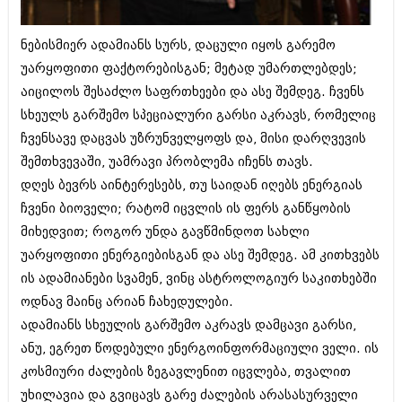
ბიზნესსიახლეები
კულინარია
ნებისმიერ ადამიანს სურს, დაცული იყოს გარემო
გვარები
ავტორჩევები
უარყოფითი ფაქტორებისგან; მეტად უმართლებდეს;
თემიდას სასწორი
ბელადები
აიცილოს შესაძლო საფრთხეები და ასე შემდეგ. ჩვენს
ბიზნესსიახლეები
სხეულს გარშემო სპეციალური გარსი აკრავს, რომელიც
იუმორი
ჩვენსავე დაცვას უზრუნველყოფს და, მისი დარღვევის
გვარები
კალეიდოსკოპი
შემთხვევაში, უამრავი პრობლემა იჩენს თავს.
თემიდას სასწორი
დღეს ბევრს აინტერესებს, თუ საიდან იღებს ენერგიას
ჰოროსკოპი და შეუცნობელი
ჩვენი ბიოველი; რატომ იცვლის ის ფერს განწყობის
იუმორი
კრიმინალი
მიხედვით; როგორ უნდა გავწმინდოთ სახლი
კალეიდოსკოპი
უარყოფითი ენერგიებისგან და ასე შემდეგ. ამ კითხვებს
რომანი და დეტექტივი
ის ადამიანები სვამენ, ვინც ასტროლოგიურ საკითხებში
ჰოროსკოპი და შეუცნობელი
სახალისო ამბები
ოდნავ მაინც არიან ჩახედულები.
კრიმინალი
ადამიანს სხეულის გარშემო აკრავს დამცავი გარსი,
შოუბიზნესი
რომანი და დეტექტივი
ანუ, ეგრეთ წოდებული ენერგოინფორმაციული ველი. ის
დაიჯესტი
კოსმიური ძალების ზეგავლენით იცვლება, თვალით
სახალისო ამბები
უხილავია და გვიცავს გარე ძალების არასასურველი
ქალი და მამაკაცი