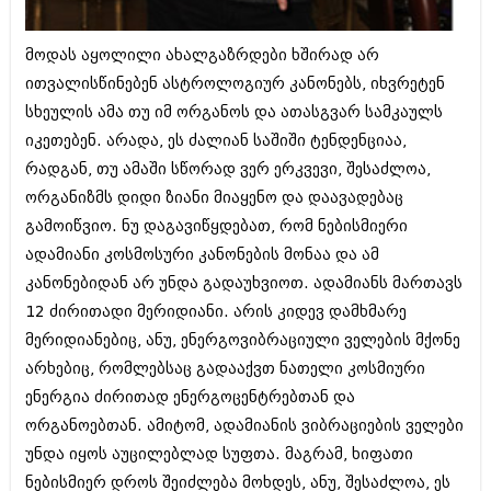
ბიზნესსიახლეები
კულინარია
მოდას აყოლილი ახალგაზრდები ხშირად არ
გვარები
ავტორჩევები
ითვალისწინებენ ასტროლოგიურ კანონებს, იხვრეტენ
თემიდას სასწორი
ბელადები
სხეულის ამა თუ იმ ორგანოს და ათასგვარ სამკაულს
ბიზნესსიახლეები
იკეთებენ. არადა, ეს ძალიან საშიში ტენდენციაა,
იუმორი
რადგან, თუ ამაში სწორად ვერ ერკვევი, შესაძლოა,
გვარები
კალეიდოსკოპი
ორგანიზმს დიდი ზიანი მიაყენო და დაავადებაც
თემიდას სასწორი
გამოიწვიო. ნუ დაგავიწყდებათ, რომ ნებისმიერი
ჰოროსკოპი და შეუცნობელი
ადამიანი კოსმოსური კანონების მონაა და ამ
იუმორი
კრიმინალი
კანონებიდან არ უნდა გადაუხვიოთ. ადამიანს მართავს
კალეიდოსკოპი
12 ძირითადი მერიდიანი. არის კიდევ დამხმარე
რომანი და დეტექტივი
მერიდიანებიც, ანუ, ენერგოვიბრაციული ველების მქონე
ჰოროსკოპი და შეუცნობელი
სახალისო ამბები
არხებიც, რომლებსაც გადააქვთ ნათელი კოსმიური
კრიმინალი
ენერგია ძირითად ენერგოცენტრებთან და
შოუბიზნესი
რომანი და დეტექტივი
ორგანოებთან. ამიტომ, ადამიანის ვიბრაციების ველები
დაიჯესტი
უნდა იყოს აუცილებლად სუფთა. მაგრამ, ხიფათი
სახალისო ამბები
ნებისმიერ დროს შეიძლება მოხდეს, ანუ, შესაძლოა, ეს
ქალი და მამაკაცი