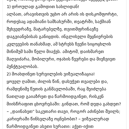
ბიზნესსიახლეები
კულინარია
1) დროულად გამოდით სახლიდან!
ალბათ, არავისთვის უცხო არ არის ის დისკომფორტი,
გვარები
ავტორჩევები
როდესაც ადამიანი სამსახურში, თეატრში, საქმიან
თემიდას სასწორი
ბელადები
შეხვედრაზე, მატარებელზე, თვითმფრინავზე
დაგვიანებისას განიცდის. ინგლისელი მეცნიერების
ბიზნესსიახლეები
იუმორი
კვლევების თანახმად, ამ სტრესს ჩვენი სიცოცხლის
გვარები
კალეიდოსკოპი
მინიმუმ სამი წელი მიაქვს. ამიტომ, დაიხმარეთ
თემიდას სასწორი
მაღვიძარა, მობილური, ოჯახის წევრები და მიეჩვიეთ
ჰოროსკოპი და შეუცნობელი
პუნქტუალობას.
იუმორი
კრიმინალი
2) მოახდინეთ სურვილების ვიზუალიზაცია!
კალეიდოსკოპი
ყოველ ღამით, ძილის წინ, დახუჭეთ თვალები და,
რომანი და დეტექტივი
რამდენიმე წუთის განმავლობაში, რაც შეიძლება
ჰოროსკოპი და შეუცნობელი
სახალისო ამბები
ნათლად გაიაზრეთ და წარმოიდგინეთ, რისკენ
კრიმინალი
მიისწრაფით ცხოვრებაში: გინდათ, რომ დედა გახდეთ?
შოუბიზნესი
– „დაინახეთ“ საკუთარი თავი, როგორ აძინებთ შვილს;
რომანი და დეტექტივი
დაიჯესტი
კარიერაში წინსვლაზე ოცნებობთ? – ვიზუალურად
სახალისო ამბები
წარმოიდგინეთ ასეთი სურათი: აქეთ-იქით
ქალი და მამაკაცი