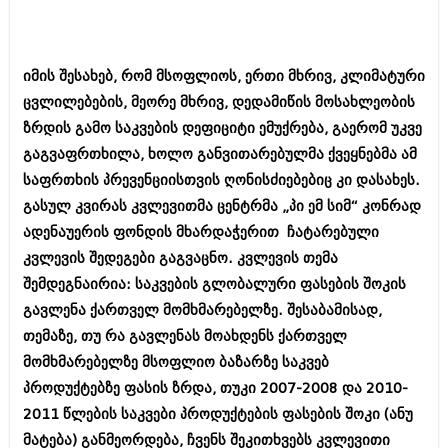
ბიზნესსიახლეები
კულინარია
გვარები
ავტორჩევები
იმის შესახებ, რომ მსოფლიოს, ერთი მხრივ, კლიმატური
თემიდას სასწორი
ბელადები
ცვლილებების, მეორე მხრივ, დედამიწის მოსახლეობის
ზრდის გამო საკვების დეფიციტი ემუქრება, გაერომ უკვე
ბიზნესსიახლეები
იუმორი
გაგვაფრთხილა, ხოლო განვითარებულმა ქვეყნებმა ამ
გვარები
კალეიდოსკოპი
საფრთხის პრევენციისთვის ღონისძიებებიც კი დასახეს.
თემიდას სასწორი
გასულ კვირას კვლევითმა ცენტრმა „პი ემ სიმ“ კონრად
ჰოროსკოპი და შეუცნობელი
ადენაუერის ფონდის მხარდაჭერით ჩატარებული
იუმორი
კრიმინალი
კვლევის შედეგები გაგვაცნო. კვლევის თემა
კალეიდოსკოპი
შემდეგნაირია: საკვების გლობალური ფასების შოკის
რომანი და დეტექტივი
გავლენა ქართველ მომხმარებელზე. შესაბამისად,
ჰოროსკოპი და შეუცნობელი
სახალისო ამბები
თემაზე, თუ რა გავლენას მოახდენს ქართველ
კრიმინალი
მომხმარებელზე მსოფლიო ბაზარზე საკვებ
შოუბიზნესი
რომანი და დეტექტივი
პროდუქტებზე ფასის ზრდა, თუკი 2007-2008 და 2010-
დაიჯესტი
2011 წლების საკვები პროდუქტების ფასების შოკი (ანუ
სახალისო ამბები
მატება) განმეორდება, ჩვენს შეკითხვებს კვლევითი
ქალი და მამაკაცი