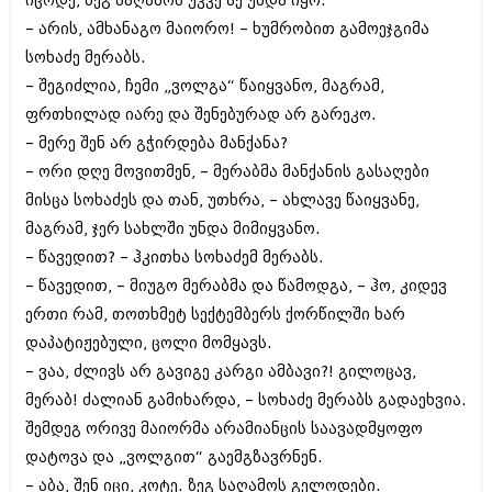
იცოდე, ზეგ საღამოს უკვე აქ უნდა იყო.
აპრილი 2012 (294)
– არის, ამხანაგო მაიორო! – ხუმრობით გამოეჯგიმა
მარტი 2012 (259)
სოხაძე მერაბს.
თებერვალი 2012 (376)
იანვარი 2012 (322)
– შეგიძლია, ჩემი „ვოლგა“ წაიყვანო, მაგრამ,
ნოემბერი 2011 (471)
ფრთხილად იარე და შენებურად არ გარეკო.
ოქტომბერი 2011 (754)
– მერე შენ არ გჭირდება მანქანა?
სექტემბერი 2011 (407)
– ორი დღე მოვითმენ, – მერაბმა მანქანის გასაღები
აგვისტო 2011 (249)
ივლისი 2011 (400)
მისცა სოხაძეს და თან, უთხრა, – ახლავე წაიყვანე,
ივნისი 2011 (438)
მაგრამ, ჯერ სახლში უნდა მიმიყვანო.
მაისი 2011 (415)
– წავედით? – ჰკითხა სოხაძემ მერაბს.
აპრილი 2011 (294)
მარტი 2011 (654)
– წავედით, – მიუგო მერაბმა და წამოდგა, – ჰო, კიდევ
თებერვალი 2011 (329)
ერთი რამ, თოთხმეტ სექტემბერს ქორწილში ხარ
იანვარი 2011 (647)
დაპატიჟებული, ცოლი მომყავს.
(157)
დეკემბერი 2010 (881)
– ვაა, ძლივს არ გავიგე კარგი ამბავი?! გილოცავ,
ნოემბერი 2010 (422)
მერაბ! ძალიან გამიხარდა, – სოხაძე მერაბს გადაეხვია.
ოქტომბერი 2010 (341)
შემდეგ ორივე მაიორმა არამიანცის საავადმყოფო
სექტემბერი 2010 (449)
დატოვა და „ვოლგით“ გაემგზავრნენ.
აგვისტო 2010 (461)
ივლისი 2010 (556)
– აბა, შენ იცი, კოტე. ზეგ საღამოს გელოდები.