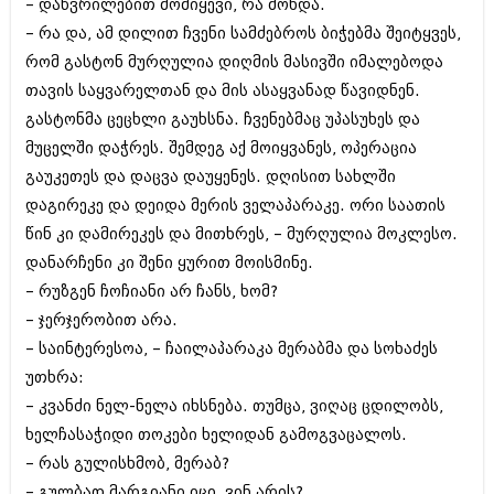
– დაწვრილებით მომიყევი, რა მოხდა.
ბიზნესსიახლეები
კულინარია
– რა და, ამ დილით ჩვენი სამძებროს ბიჭებმა შეიტყვეს,
გვარები
ავტორჩევები
რომ გასტონ მურღულია დიღმის მასივში იმალებოდა
თავის საყვარელთან და მის ასაყვანად წავიდნენ.
თემიდას სასწორი
ბელადები
გასტონმა ცეცხლი გაუხსნა. ჩვენებმაც უპასუხეს და
ბიზნესსიახლეები
იუმორი
მუცელში დაჭრეს. შემდეგ აქ მოიყვანეს, ოპერაცია
გაუკეთეს და დაცვა დაუყენეს. დღისით სახლში
გვარები
კალეიდოსკოპი
დაგირეკე და დეიდა მერის ველაპარაკე. ორი საათის
თემიდას სასწორი
ჰოროსკოპი და შეუცნობელი
წინ კი დამირეკეს და მითხრეს, – მურღულია მოკლესო.
დანარჩენი კი შენი ყურით მოისმინე.
იუმორი
კრიმინალი
– რუზგენ ჩოჩიანი არ ჩანს, ხომ?
კალეიდოსკოპი
რომანი და დეტექტივი
– ჯერჯერობით არა.
ჰოროსკოპი და შეუცნობელი
– საინტერესოა, – ჩაილაპარაკა მერაბმა და სოხაძეს
სახალისო ამბები
უთხრა:
კრიმინალი
შოუბიზნესი
– კვანძი ნელ-ნელა იხსნება. თუმცა, ვიღაც ცდილობს,
რომანი და დეტექტივი
ხელჩასაჭიდი თოკები ხელიდან გამოგვაცალოს.
დაიჯესტი
– რას გულისხმობ, მერაბ?
სახალისო ამბები
ქალი და მამაკაცი
– გულბათ მარგიანი იცი, ვინ არის?