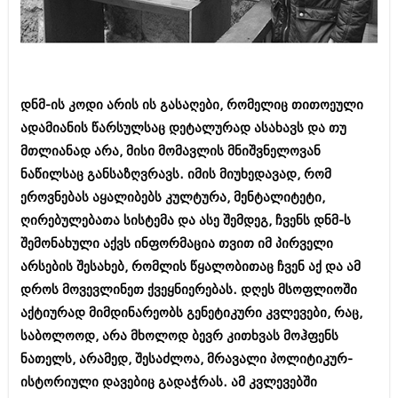
ბიზნესსიახლეები
კულინარია
გვარები
ავტორჩევები
თემიდას სასწორი
ბელადები
დნმ-ის კოდი არის ის გასაღები, რომელიც თითოეული
ბიზნესსიახლეები
იუმორი
ადამიანის წარსულსაც დეტალურად ასახავს და თუ
გვარები
კალეიდოსკოპი
მთლიანად არა, მისი მომავლის მნიშვნელოვან
ნაწილსაც განსაზღვრავს. იმის მიუხედავად, რომ
თემიდას სასწორი
ჰოროსკოპი და შეუცნობელი
ეროვნებას აყალიბებს კულტურა, მენტალიტეტი,
იუმორი
კრიმინალი
ღირებულებათა სისტემა და ასე შემდეგ, ჩვენს დნმ-ს
შემონახული აქვს ინფორმაცია თვით იმ პირველი
კალეიდოსკოპი
რომანი და დეტექტივი
არსების შესახებ, რომლის წყალობითაც ჩვენ აქ და ამ
ჰოროსკოპი და შეუცნობელი
სახალისო ამბები
დროს მოვევლინეთ ქვეყნიერებას. დღეს მსოფლიოში
კრიმინალი
აქტიურად მიმდინარეობს გენეტიკური კვლევები, რაც,
შოუბიზნესი
საბოლოოდ, არა მხოლოდ ბევრ კითხვას მოჰფენს
რომანი და დეტექტივი
დაიჯესტი
ნათელს, არამედ, შესაძლოა, მრავალი პოლიტიკურ-
სახალისო ამბები
ისტორიული დავებიც გადაჭრას. ამ კვლევებში
ქალი და მამაკაცი